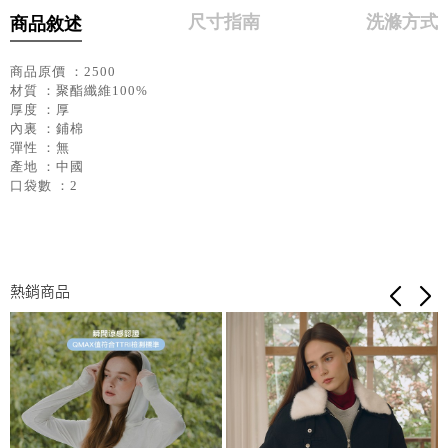
尺寸指南
洗滌方式
商品敘述
商品原價 ：2500
材質 ：聚酯纖維100%
厚度 ：厚
內裏 ：鋪棉
彈性 ：無
產地 ：中國
口袋數 ：2
熱銷商品