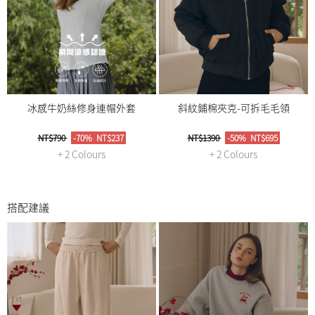
冰感牛奶絲修身連帽外套
斜紋鋪棉夾克-可拆毛毛領
NT$790
-70%
NT$237
NT$1390
-50%
NT$695
+ 2 Colours
+ 2 Colours
搭配建議