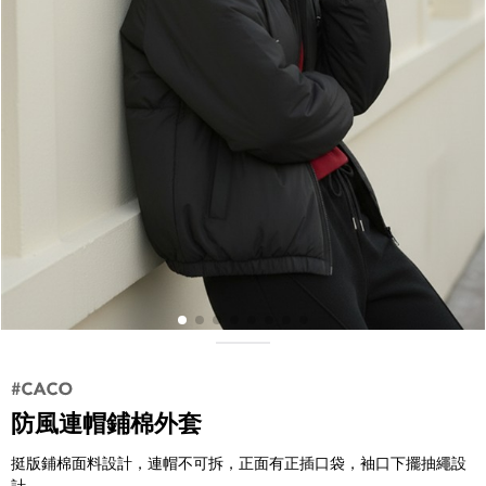
防風連帽鋪棉外套
挺版鋪棉面料設計，連帽不可拆，正面有正插口袋，袖口下擺抽繩設