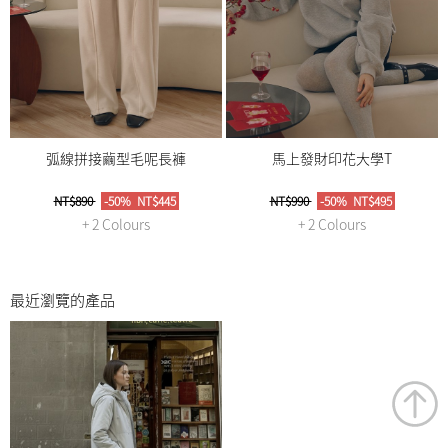
弧線拼接繭型毛呢長褲
馬上發財印花大學T
NT$890
-50%
NT$445
NT$990
-50%
NT$495
+ 2 Colours
+ 2 Colours
最近瀏覽的產品