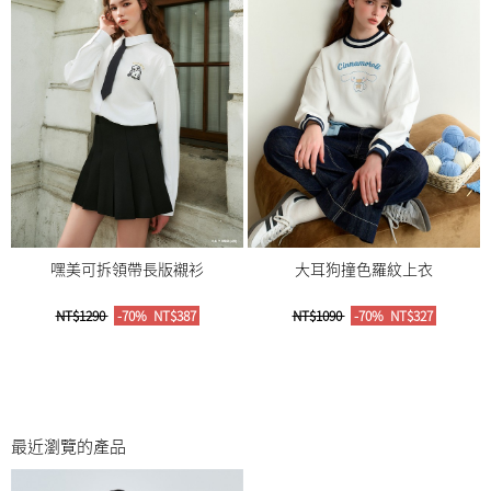
嘿美可拆領帶長版襯衫
大耳狗撞色羅紋上衣
NT$1290
-70%
NT$387
NT$1090
-70%
NT$327
最近瀏覽的產品