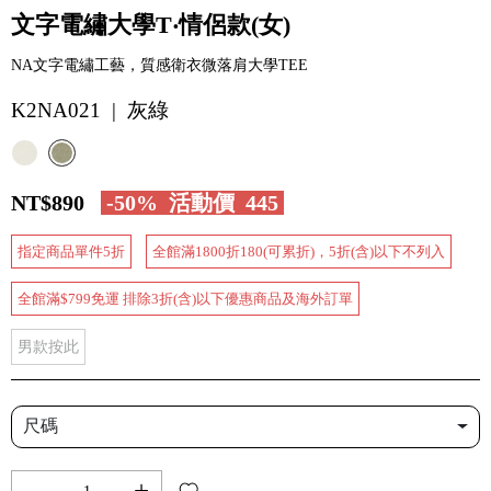
文字電繡大學T‧情侶款(女)
NA文字電繡工藝，質感衛衣微落肩大學TEE
K2NA021 | 灰綠
NT$890
-50%
活動價
445
指定商品單件5折
全館滿1800折180(可累折)，5折(含)以下不列入
全館滿$799免運 排除3折(含)以下優惠商品及海外訂單
男款按此
尺碼
-
+