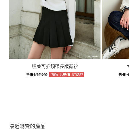
嘿美可拆領帶長版襯衫
售價
NT$1290
-70%
活動價
NT$387
售價
N
最近瀏覽的產品