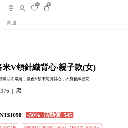
0
0
周邊
洛米V領針織背心‧親子款(女)
精緻貼布電繡，撞色V領學院風背心，衣身精緻提花
076 | 黑
NT$1090
-50%
活動價
545
品單件5折
全館滿1800折180(可累折)，5折(含)以下不列入