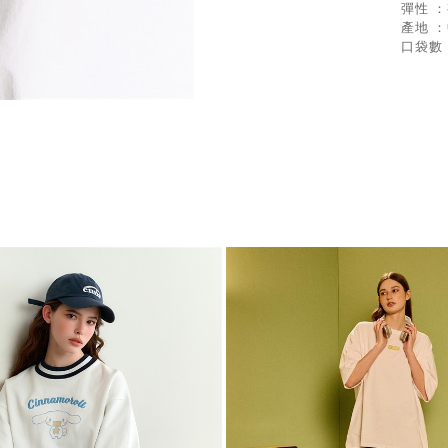
彈性 
產地 
口袋數 