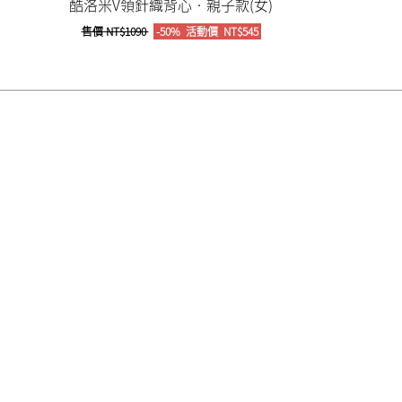
酷洛米V領針織背心‧親子款(女)
售價
NT$1090
-50%
活動價
NT$545