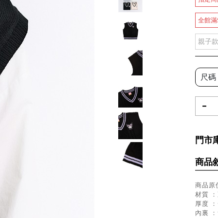
全館滿
親子
尺碼
-
門市
商品
商品原價
材質 ：
厚度 
內裏 