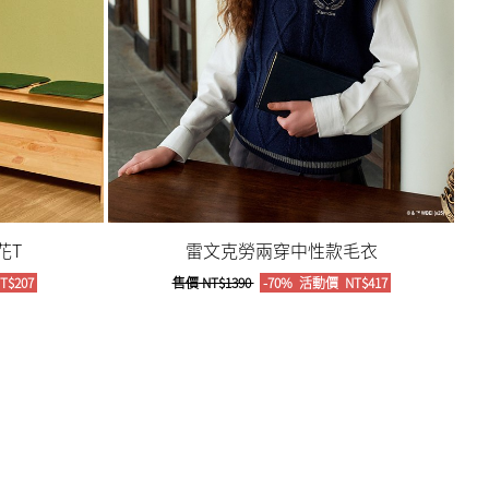
花T
雷文克勞兩穿中性款毛衣
T$207
售價
NT$1390
-70%
活動價
NT$417