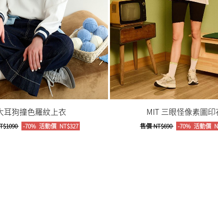
大耳狗撞色羅紋上衣
MIT 三眼怪像素圖印
T$1090
-70%
活動價
NT$327
售價
NT$690
-70%
活動價
N