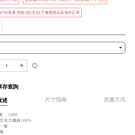
$799免運 排除3折(含)以下優惠商品及海外訂單
款
+
庫存查詢
尺寸指南
洗滌方式
敘述
 ：1900
亞克力纖維100%
：一般
：無