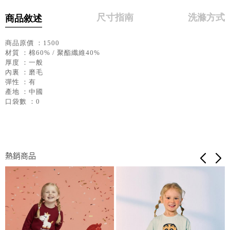
尺寸指南
洗滌方式
商品敘述
商品原價 ：1500
材質 ：棉60% / 聚酯纖維40%
厚度 ：一般
內裏 ：磨毛
彈性 ：有
產地 ：中國
口袋數 ：0
熱銷商品