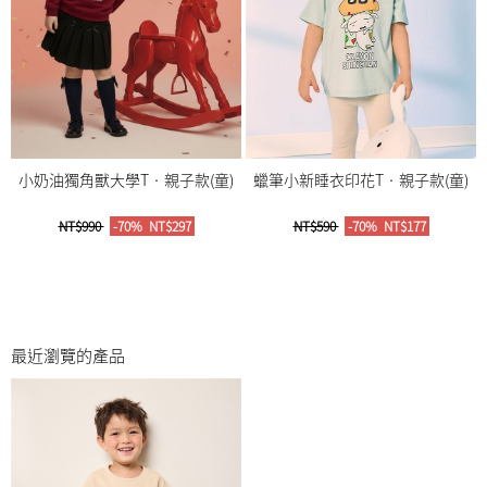
小奶油獨角獸大學T‧親子款(童)
蠟筆小新睡衣印花T‧親子款(童)
NT$990
-70%
NT$297
NT$590
-70%
NT$177
最近瀏覽的產品