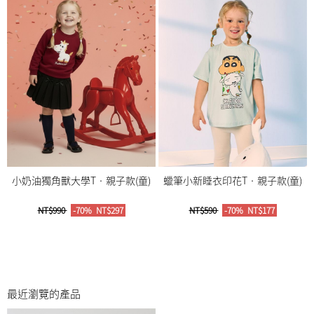
小奶油獨角獸大學T‧親子款(童)
蠟筆小新睡衣印花T‧親子款(童)
NT$990
-70%
NT$297
NT$590
-70%
NT$177
最近瀏覽的產品