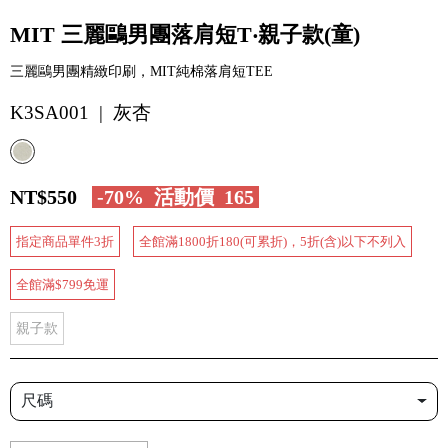
MIT 三麗鷗男團落肩短T‧親子款(童)
三麗鷗男團精緻印刷，MIT純棉落肩短TEE
K3SA001 | 灰杏
NT$550
-70%
活動價
165
指定商品單件3折
全館滿1800折180(可累折)，5折(含)以下不列入
全館滿$799免運
親子款
尺碼