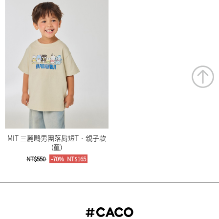
MIT 三麗鷗男團落肩短T‧親子款
(童)
NT$550
-70%
NT$165