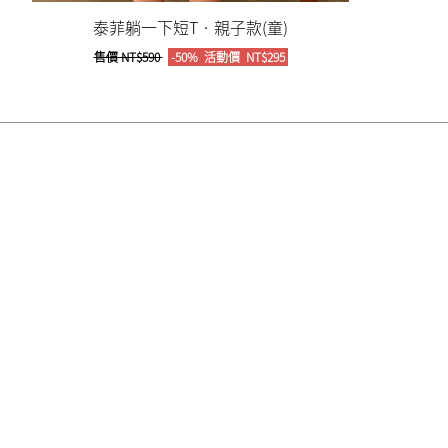
泰菲躺一下短T‧親子款(童)
售價
NT$590
-50%
活動價
NT$295