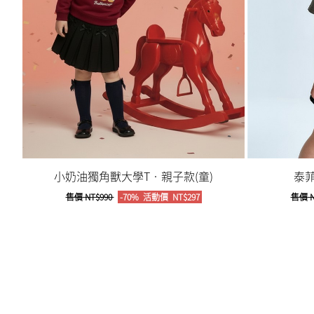
小奶油獨角獸大學T‧親子款(童)
泰菲
售價
NT$990
-70%
活動價
NT$297
售價
N