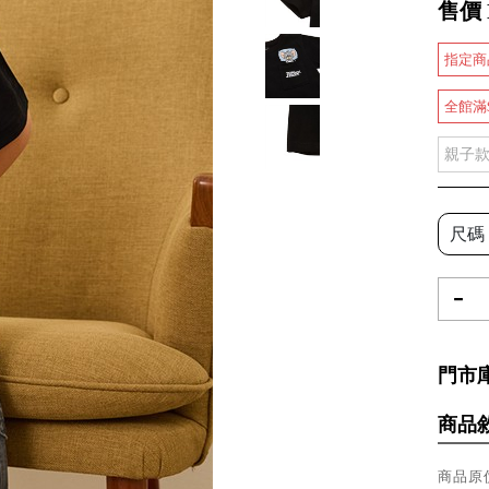
售價
指定商
全館滿
親子
尺碼
-
門市
商品
商品原價