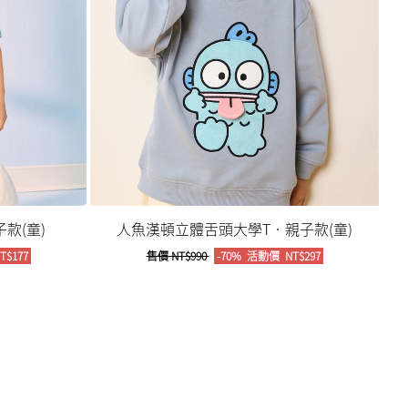
款(童)
人魚漢頓立體舌頭大學T‧親子款(童)
T$177
售價
NT$990
-70%
活動價
NT$297