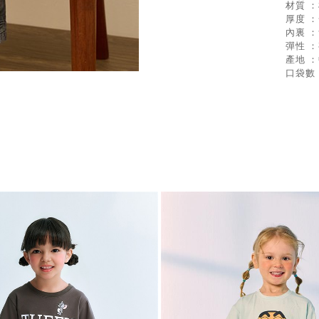
材質 ：
厚度 
內裏 
彈性 
產地 
口袋數 