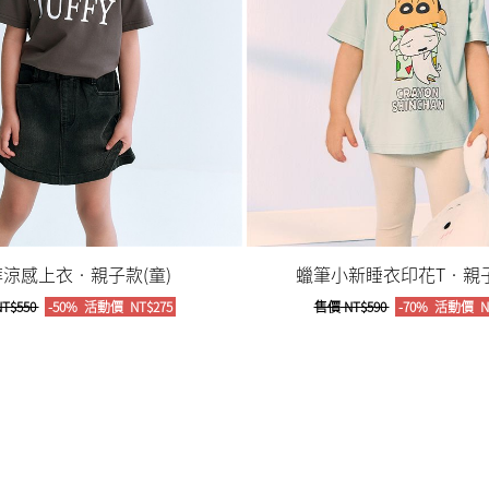
涼感上衣‧親子款(童)
蠟筆小新睡衣印花T‧親子
T$550
-50%
活動價
NT$275
售價
NT$590
-70%
活動價
N