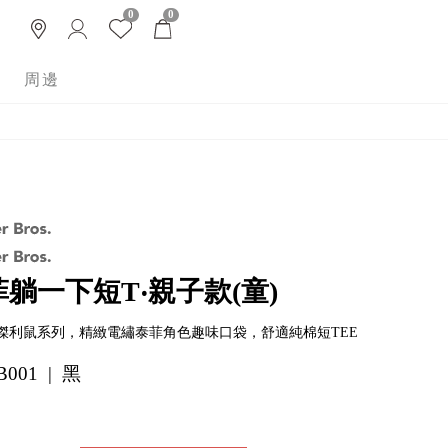
0
0
周邊
躺一下短T‧親子款(童)
傑利鼠系列，精緻電繡泰菲角色趣味口袋，舒適純棉短TEE
001 | 黑