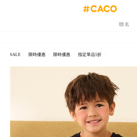
聯名
SALE
·
限時優惠
·
限時優惠
·
指定單品5折
·