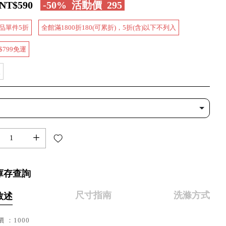
NT$590
-50%
活動價
295
品單件5折
全館滿1800折180(可累折)，5折(含)以下不列入
$799免運
款
+
庫存查詢
尺寸指南
洗滌方式
敘述
 ：1000