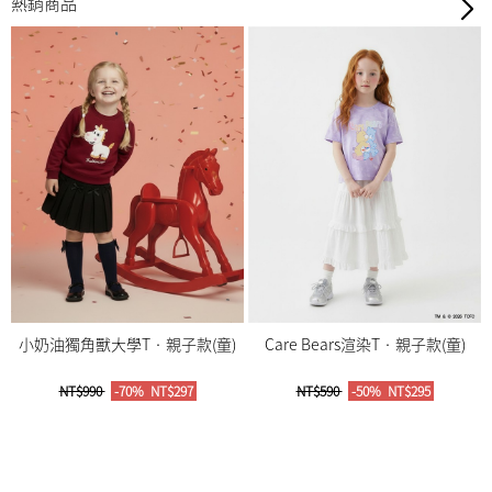
熱銷商品
小奶油獨角獸大學T‧親子款(童)
Care Bears渲染T‧親子款(童)
NT$990
-70%
NT$297
NT$590
-50%
NT$295