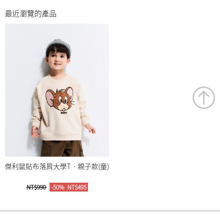
最近瀏覽的產品
傑利鼠貼布落肩大學T‧親子款(童)
NT$990
-50%
NT$495