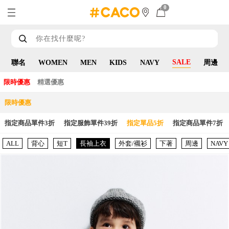
0
SALE
聯名
WOMEN
MEN
KIDS
NAVY
周邊
限時優惠
精選優惠
限時優惠
指定商品單件3折
指定服飾單件39折
指定單品5折
指定商品單件7折
ALL
背心
短T
長袖上衣
外套/襯衫
下著
周邊
NAVY