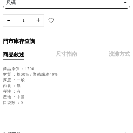
尺碼
-
+
門市庫存查詢
尺寸指南
洗滌方式
商品敘述
商品原價 ：1700
材質 ：棉60% / 聚酯纖維40%
厚度 ：一般
內裏 ：無
彈性 ：有
產地 ：中國
口袋數 ：0