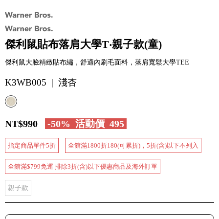
傑利鼠貼布落肩大學T‧親子款(童)
傑利鼠大臉精緻貼布繡，舒適內刷毛面料，落肩寬鬆大學TEE
K3WB005 | 淺杏
NT$990
-50%
活動價
495
指定商品單件5折
全館滿1800折180(可累折)，5折(含)以下不列入
全館滿$799免運 排除3折(含)以下優惠商品及海外訂單
親子款