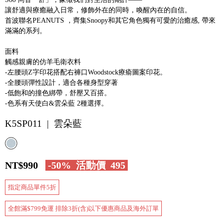
讓舒適與療癒融入日常，修飾外在的同時，喚醒內在的自信。
首波聯名PEANUTS ，齊集Snoopy和其它角色獨有可愛的治癒感, 帶來
滿滿的系列。
面料
觸感親膚的仿羊毛衛衣料
-左腰頭Z字印花搭配右褲口Woodstock療瘉圖案印花。
-全腰頭彈性設計，適合各種身型穿著
-低飽和的撞色綁帶，舒壓又百搭。
-色系有天使白&雲朵藍 2種選擇。
K5SP011 | 雲朵藍
NT$990
-50%
活動價
495
指定商品單件5折
全館滿$799免運 排除3折(含)以下優惠商品及海外訂單