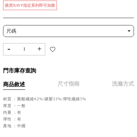
購買NAVY指定系列即可加購
尺碼
-
+
門市庫存查詢
尺寸指南
洗滌方式
商品敘述
材質 ：聚酯纖維62%/嫘縈33%/彈性纖維5%
厚度 ：一般
內裏 ：有
彈性 ：有
產地 ：中國