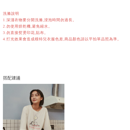
洗滌說明
1.深淺衣物要分開洗滌,浸泡時間勿過長。
2.勿使用烘乾機,避免縮水。
3.勿直接熨燙印花,貼布。
4.打光效果會造成模特兒衣服色差,商品顏色請以平拍單品照為準。
搭配建議