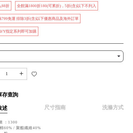
入88折
全館滿1800折180(可累折)，5折(含)以下不列入
$799免運 排除3折(含)以下優惠商品及海外訂單
AVY指定系列即可加購
+
庫存查詢
尺寸指南
洗滌方式
敘述
 ：1300
棉60% / 聚酯纖維40%