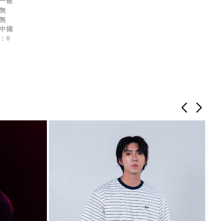
：一般
：無
：無
：中國
：0