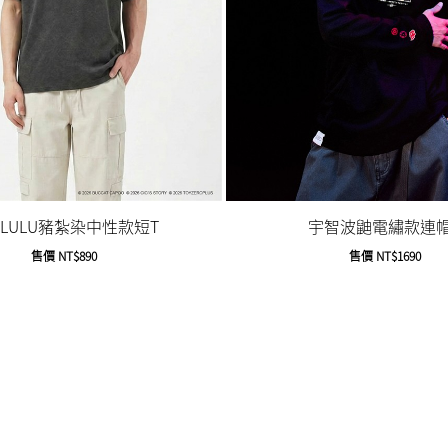
LULU豬紮染中性款短T
宇智波鼬電繡款連帽
售價
NT$890
售價
NT$1690