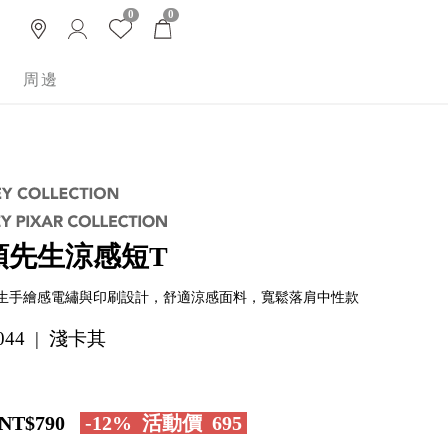
0
0
周邊
頭先生涼感短T
生手繪感電繡與印刷設計，舒適涼感面料，寬鬆落肩中性款
I044 | 淺卡其
NT$790
-12%
活動價
695