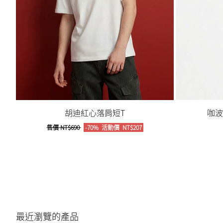
胡迪紅心落肩短T
咖波
售價
NT$690
-70%
活動價
NT$207
最近瀏覽的產品