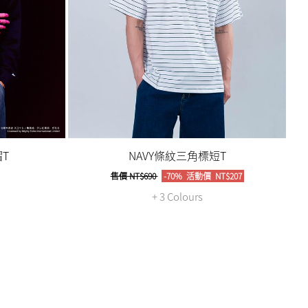
T
NAVY條紋三角標短T
售價
NT$690
-70%
活動價
NT$207
+ 3 Colours