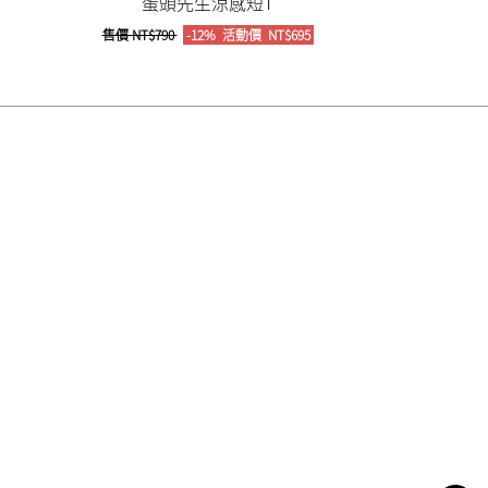
蛋頭先生涼感短T
售價
NT$790
-12%
活動價
NT$695