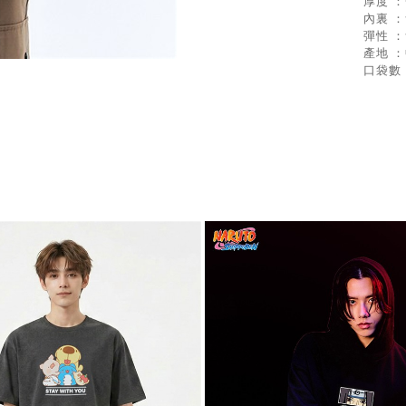
厚度 
內裏 
彈性 
產地 
口袋數 