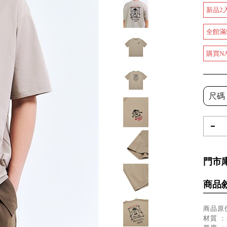
新品2
全館滿
購買N
尺碼
-
門市
商品
商品原價
材質 ：