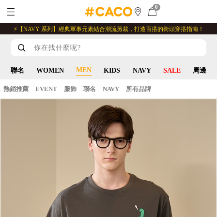
0
⚡【NAVY 系列】經典軍事元素結合潮流剪裁，打造百搭的街頭穿搭指南！
MEN
聯名
WOMEN
KIDS
NAVY
SALE
周邊
熱銷推薦
EVENT
服飾
聯名
NAVY
所有品牌