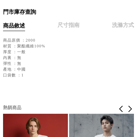
門市庫存查詢
尺寸指南
洗滌方式
商品敘述
商品原價 ：2000
材質 ：聚酯纖維100%
厚度 ：一般
內裏 ：無
彈性 ：無
產地 ：中國
口袋數 ：1
熱銷商品