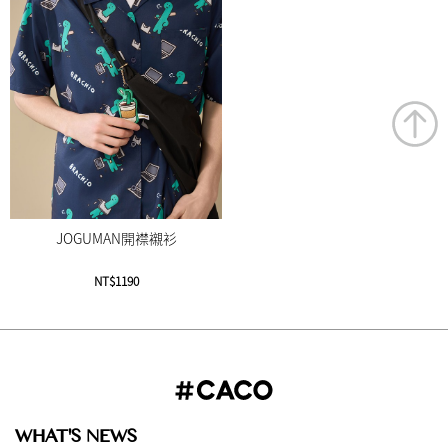
JOGUMAN開襟襯衫
NT$1190
WHAT'S NEWS