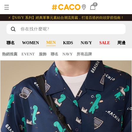
0
⚡【NAVY 系列】經典軍事元素結合潮流剪裁，打造百搭的街頭穿搭指南！
MEN
聯名
WOMEN
KIDS
NAVY
SALE
周邊
熱銷推薦
EVENT
服飾
聯名
NAVY
所有品牌