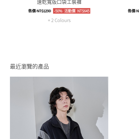
速乾寬版口袋工裝褲
售價
NT$1290
-50%
活動價
NT$645
售價
N
+ 2 Colours
最近瀏覽的產品