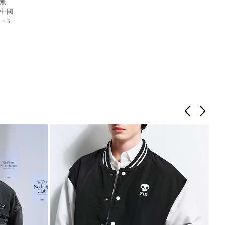
：無
：中國
：3