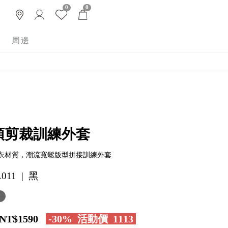
0
0
周邊
領剪裁訓練外套
衣材質，潮流寬鬆版型拼接訓練外套
011 | 黑
NT$1590
-30%
活動價
1113