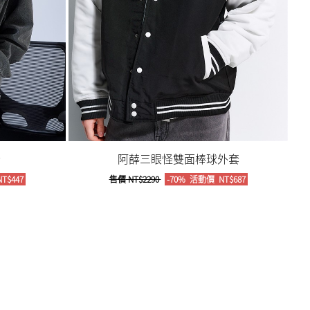
套
阿薛三眼怪雙面棒球外套
T$447
售價
NT$2290
-70%
活動價
NT$687