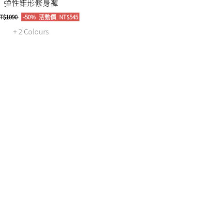
彈性錐形修身褲
T$1090
-50%
活動價
NT$545
+ 2 Colours