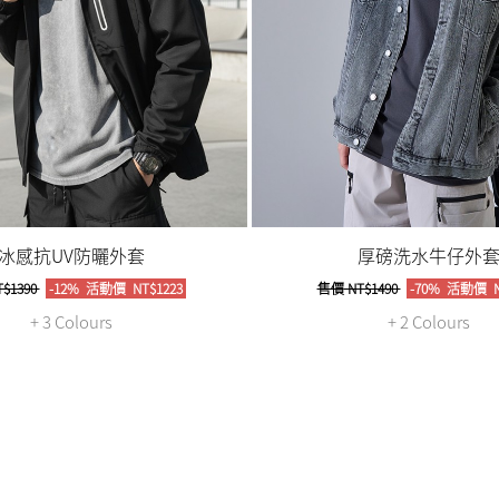
冰感抗UV防曬外套
厚磅洗水牛仔外
$1390
-12%
活動價
NT$1223
售價
NT$1490
-70%
活動價
N
+ 3 Colours
+ 2 Colours