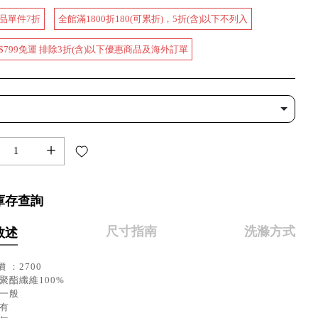
品單件7折
全館滿1800折180(可累折)，5折(含)以下不列入
$799免運 排除3折(含)以下優惠商品及海外訂單
+
庫存查詢
尺寸指南
洗滌方式
敘述
 ：2700
聚酯纖維100%
：一般
：有