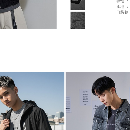
彈性 
產地 
口袋數 