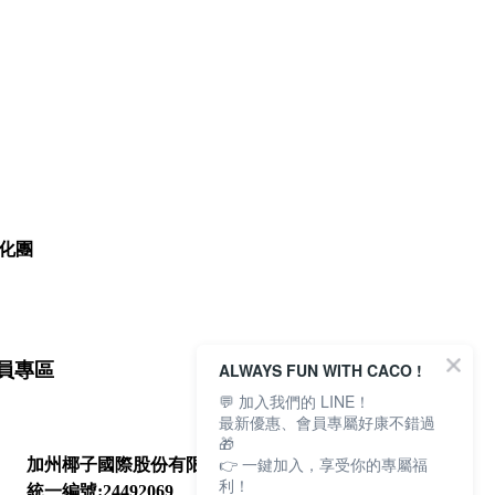
化團
ALWAYS FUN WITH CACO !
員專區
💬 加入我們的 LINE！
最新優惠、會員專屬好康不錯過
🎁
👉 一鍵加入，享受你的專屬福
加州椰子國際股份有限公司
利！
統一編號:24492069