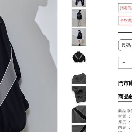
指定商
全館滿
尺碼
-
門市
商品
商品原價
材質 ：
厚度 
內裏 