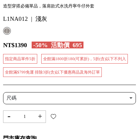
造型穿搭必備單品，落肩款式水洗丹寧牛仔外套
L1NA012 | 淺灰
NT$1390
-50%
活動價
695
指定商品單件5折
全館滿1800折180(可累折)，5折(含)以下不列入
全館滿$799免運 排除3折(含)以下優惠商品及海外訂單
尺碼
-
+
門市庫存查詢