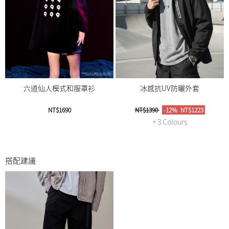
六道仙人模式和服罩衫
冰感抗UV防曬外套
NT$1690
NT$1390
-12%
NT$1223
+ 3 Colours
搭配建議