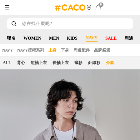
0
NAVY
聯名
WOMEN
MEN
KIDS
SALE
周邊
NAVY
NAVY授權系列
上身
下身
周邊配件
品牌嚴選
ALL
背心
短袖上衣
長袖上衣
襯衫
針織衫
外套