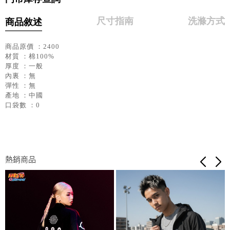
尺寸指南
洗滌方式
商品敘述
商品原價 ：2400
材質 ：棉100%
厚度 ：一般
內裏 ：無
彈性 ：無
產地 ：中國
口袋數 ：0
熱銷商品