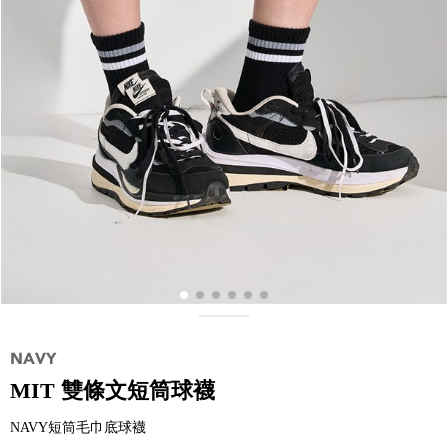
MIT 雙條文短筒球襪
NAVY短筒毛巾底球襪