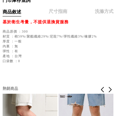
門市庫存查詢
尺寸指南
洗滌方式
商品敘述
基於衛生考量，不提供退換貨服務
商品原價 ：300
材質 ：棉59%/聚酯纖維29%/尼龍7%/彈性纖維3%/橡膠2%
厚度 ：一般
內裏 ：無
彈性 ：有
產地 ：台灣
口袋數 ：0
熱銷商品