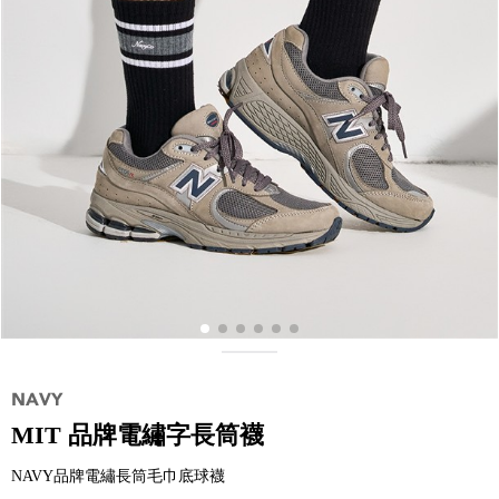
MIT 品牌電繡字長筒襪
NAVY品牌電繡長筒毛巾底球襪