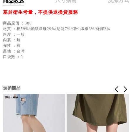
尺寸指南
洗滌方式
商品敘述
基於衛生考量，不提供退換貨服務
商品原價 ：300
材質 ：棉59%/聚酯纖維29%/尼龍7%/彈性纖維3%/橡膠2%
厚度 ：一般
內裏 ：無
彈性 ：有
產地 ：台灣
口袋數 ：0
熱銷商品