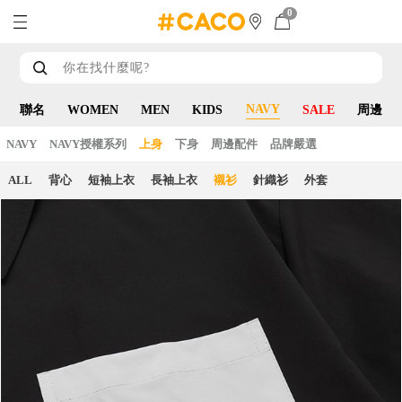
0
NAVY
聯名
WOMEN
MEN
KIDS
SALE
周邊
NAVY
NAVY授權系列
上身
下身
周邊配件
品牌嚴選
ALL
背心
短袖上衣
長袖上衣
襯衫
針織衫
外套