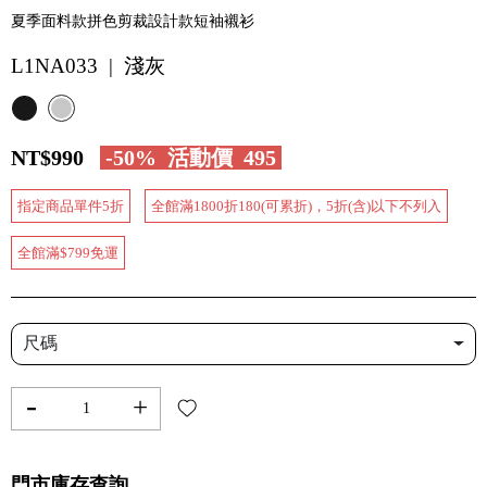
夏季面料款拼色剪裁設計款短袖襯衫
L1NA033 | 淺灰
NT$990
-50%
活動價
495
指定商品單件5折
全館滿1800折180(可累折)，5折(含)以下不列入
全館滿$799免運
尺碼
-
+
門市庫存查詢