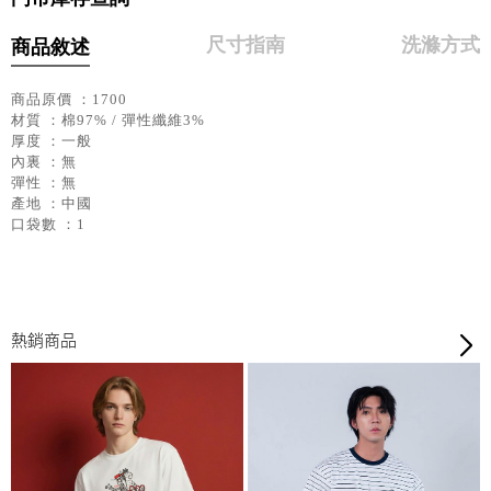
尺寸指南
洗滌方式
商品敘述
商品原價 ：1700
材質 ：棉97% / 彈性纖維3%
厚度 ：一般
內裏 ：無
彈性 ：無
產地 ：中國
口袋數 ：1
熱銷商品