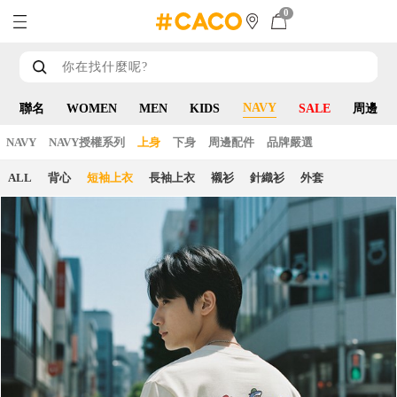
0
NAVY
聯名
WOMEN
MEN
KIDS
SALE
周邊
NAVY
NAVY授權系列
上身
下身
周邊配件
品牌嚴選
ALL
背心
短袖上衣
長袖上衣
襯衫
針織衫
外套