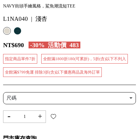
NAVY街頭手繪風格，鯊魚潮流短TEE
L1NA040 | 淺杏
NT$690
-30%
活動價
483
指定商品單件7折
全館滿1800折180(可累折)，5折(含)以下不列入
全館滿$799免運 排除3折(含)以下優惠商品及海外訂單
尺碼
-
+
門市庫存查詢