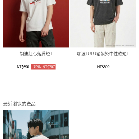
胡迪紅心落肩短T
咖波LULU豬紮染中性款短T
NT$690
-70%
NT$207
NT$890
最近瀏覽的產品