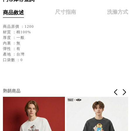
尺寸指南
洗滌方式
商品敘述
商品原價 ：1200
材質 ：棉100%
厚度 ：一般
內裏 ：無
彈性 ：有
產地 ：台灣
口袋數 ：0
熱銷商品