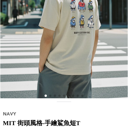
MIT 街頭風格-手繪鯊魚短T