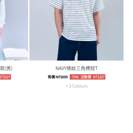
(男)
NAVY條紋三角標短T
T$327
售價
NT$690
-70%
活動價
NT$207
+ 3 Colours