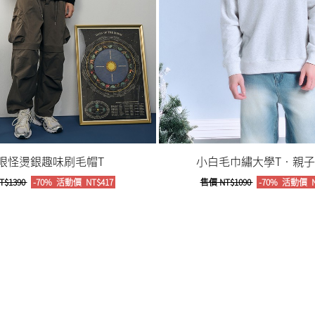
眼怪燙銀趣味刷毛帽T
小白毛巾繡大學T‧親子款
T$1390
-70%
活動價
NT$417
售價
NT$1090
-70%
活動價
N