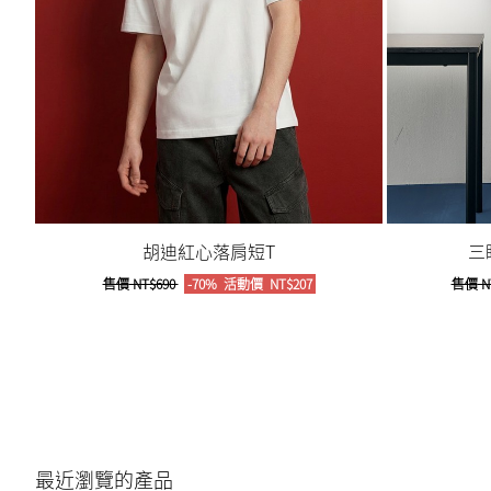
胡迪紅心落肩短T
三
售價
NT$690
-70%
活動價
NT$207
售價
N
最近瀏覽的產品