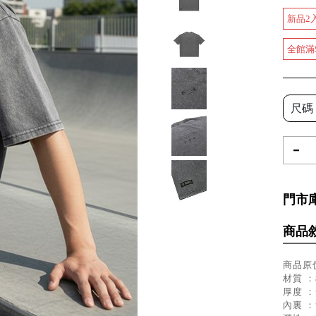
新品2
全館滿
尺碼
-
門市
商品
商品原價
材質 ：
厚度 
內裏 