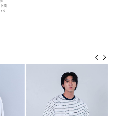
：有
：中國
：0