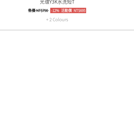
光環Y3K水洗短T
售價
NT$790
-12%
活動價
NT$695
+ 2 Colours