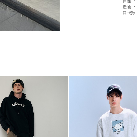
彈性 
產地 
口袋數 