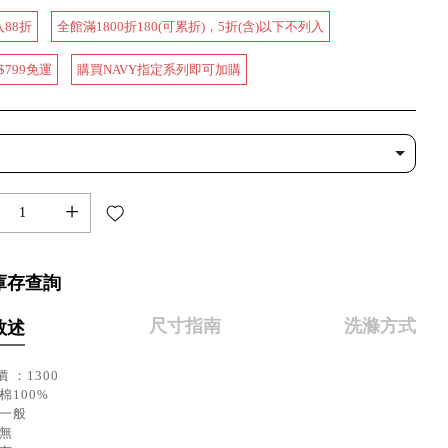
入88折
全館滿1800折180(可累折)，5折(含)以下不列入
$799免運
購買NAVY指定系列即可加購
+
庫存查詢
尺寸指南
洗滌方式
敘述
 ：1300
棉100%
：一般
：無