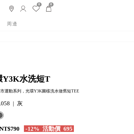
0
0
周邊
環Y3K水洗短T
 城市運動系列，光環Y3K圖樣洗水做舊短TEE
058 | 灰
NT$790
-12%
活動價
695