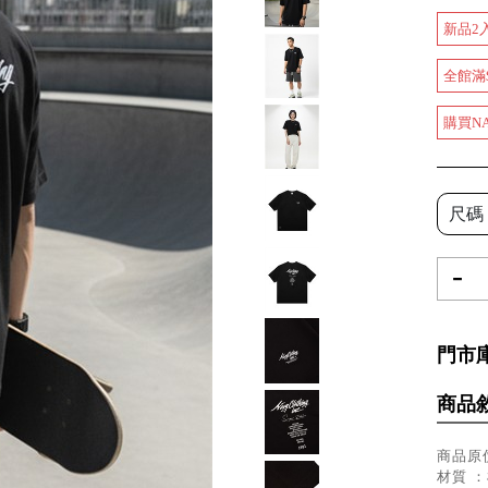
新品2
全館滿
購買N
尺碼
-
門市
商品
商品原價
材質 ：