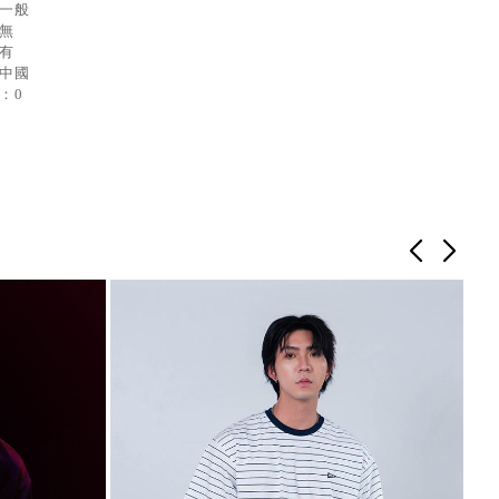
：一般
：無
：有
：中國
：0