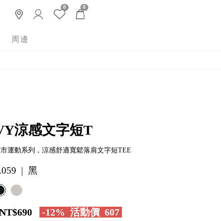
0
0
周邊
VY涼感文字短T
y 城市運動系列，涼感舒適寬鬆落肩文字短TEE
059 | 黑
NT$690
-12%
活動價
607