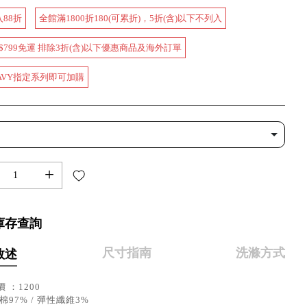
入88折
全館滿1800折180(可累折)，5折(含)以下不列入
$799免運 排除3折(含)以下優惠商品及海外訂單
AVY指定系列即可加購
+
庫存查詢
尺寸指南
洗滌方式
敘述
 ：1200
棉97% / 彈性纖維3%