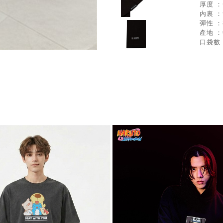
厚度 
內裏 
彈性 
產地 
口袋數 