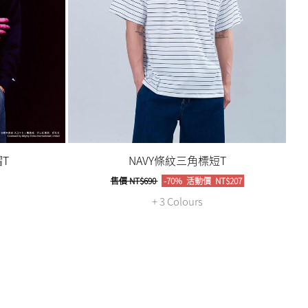
T
NAVY條紋三角標短T
售價
NT$690
-70%
活動價
NT$207
+ 3 Colours