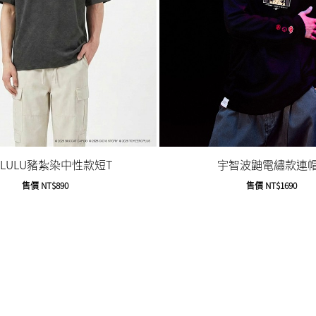
LULU豬紮染中性款短T
宇智波鼬電繡款連帽
售價
NT$890
售價
NT$1690