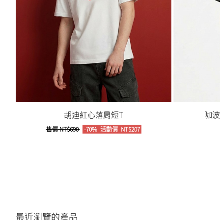
胡迪紅心落肩短T
咖波
售價
NT$690
-70%
活動價
NT$207
最近瀏覽的產品