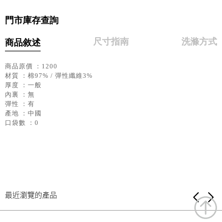
門市庫存查詢
尺寸指南
洗滌方式
商品敘述
商品原價 ：1200
材質 ：棉97% / 彈性纖維3%
厚度 ：一般
內裏 ：無
彈性 ：有
產地 ：中國
口袋數 ：0
最近瀏覽的產品