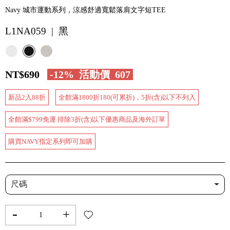
Navy 城市運動系列，涼感舒適寬鬆落肩文字短TEE
L1NA059 | 黑
NT$690
-12%
活動價
607
新品2入88折
全館滿1800折180(可累折)，5折(含)以下不列入
全館滿$799免運 排除3折(含)以下優惠商品及海外訂單
購買NAVY指定系列即可加購
尺碼
-
+