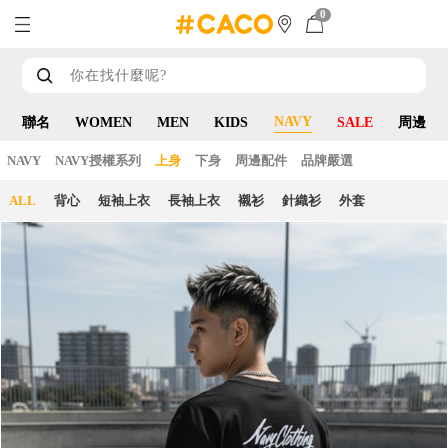
0
NAVY
聯名
WOMEN
MEN
KIDS
SALE
周邊
NAVY
NAVY授權系列
上身
下身
周邊配件
品牌嚴選
ALL
背心
短袖上衣
長袖上衣
襯衫
針織衫
外套