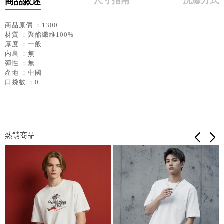
尺寸指南
洗滌方式
商品敘述
商品原價 ：1300
材質 ：聚酯纖維100%
厚度 ：一般
內裏 ：無
彈性 ：無
產地 ：中國
口袋數 ：0
熱銷商品