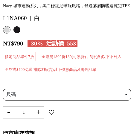
Navy 城市運動系列，黑白條紋足球服風格，舒適落肩防曬速乾短TEE
L1NA060 | 白
NT$790
-30%
活動價
553
指定商品單件7折
全館滿1800折180(可累折)，5折(含)以下不列入
全館滿$799免運 排除3折(含)以下優惠商品及海外訂單
尺碼
-
+
門市庫存查詢