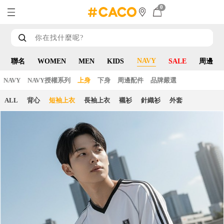
0
NAVY
聯名
WOMEN
MEN
KIDS
SALE
周邊
NAVY
NAVY授權系列
上身
下身
周邊配件
品牌嚴選
ALL
背心
短袖上衣
長袖上衣
襯衫
針織衫
外套