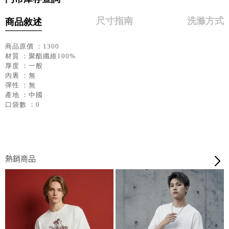
尺寸指南
洗滌方式
商品敘述
商品原價 ：1300
材質 ：聚酯纖維100%
厚度 ：一般
內裏 ：無
彈性 ：無
產地 ：中國
口袋數 ：0
熱銷商品