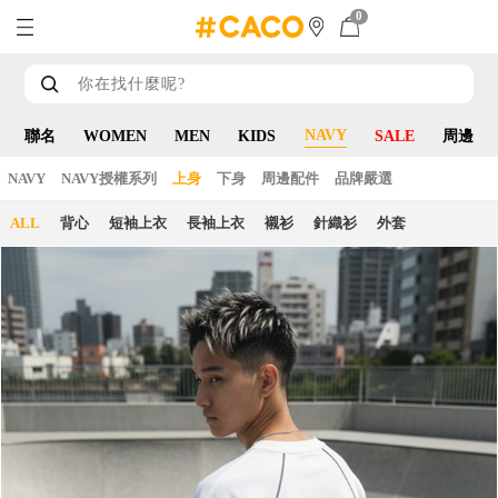
0
NAVY
聯名
WOMEN
MEN
KIDS
SALE
周邊
NAVY
NAVY授權系列
上身
下身
周邊配件
品牌嚴選
ALL
背心
短袖上衣
長袖上衣
襯衫
針織衫
外套