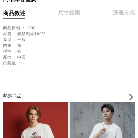
尺寸指南
洗滌方式
商品敘述
商品原價 ：1300
材質 ：聚酯纖維100%
厚度 ：一般
內裏 ：無
彈性 ：有
產地 ：中國
口袋數 ：0
熱銷商品