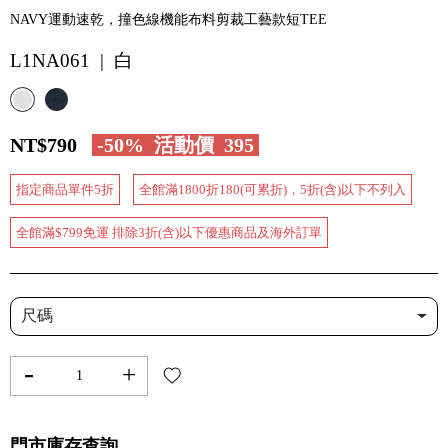
NAVY運動速乾，撞色線機能布料剪裁工藝款短TEE
L1NA061 | 白
NT$790
-50%
活動價
395
指定商品單件5折
全館滿1800折180(可累折)，5折(含)以下不列入
全館滿$799免運 排除3折(含)以下優惠商品及海外訂單
尺碼
-
+
門市庫存查詢