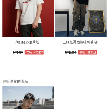
胡迪紅心落肩短T
三眼怪燙銀趣味刷毛帽T
NT$690
-70%
NT$207
NT$1390
-70%
NT$417
最近瀏覽的產品