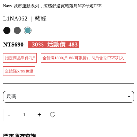
Navy 城市運動系列，涼感舒適寬鬆落肩N字母短TEE
L1NA062 | 藍綠
NT$690
-30%
活動價
483
指定商品單件7折
全館滿1800折180(可累折)，5折(含)以下不列入
全館滿$799免運
尺碼
-
+
門市庫存查詢