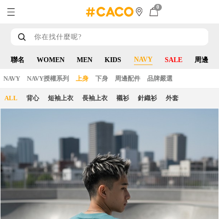
0
NAVY
聯名
WOMEN
MEN
KIDS
SALE
周邊
NAVY
NAVY授權系列
上身
下身
周邊配件
品牌嚴選
ALL
背心
短袖上衣
長袖上衣
襯衫
針織衫
外套