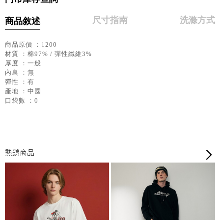
尺寸指南
洗滌方式
商品敘述
商品原價 ：1200
材質 ：棉97% / 彈性纖維3%
厚度 ：一般
內裏 ：無
彈性 ：有
產地 ：中國
口袋數 ：0
熱銷商品