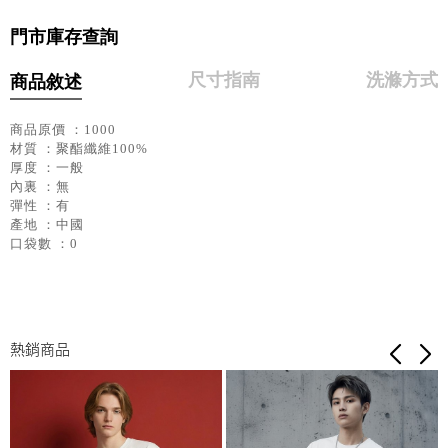
門市庫存查詢
尺寸指南
洗滌方式
商品敘述
商品原價 ：1000
材質 ：聚酯纖維100%
厚度 ：一般
內裏 ：無
彈性 ：有
產地 ：中國
口袋數 ：0
熱銷商品