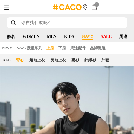
0
NAVY
聯名
WOMEN
MEN
KIDS
SALE
周邊
NAVY
NAVY授權系列
上身
下身
周邊配件
品牌嚴選
ALL
背心
短袖上衣
長袖上衣
襯衫
針織衫
外套