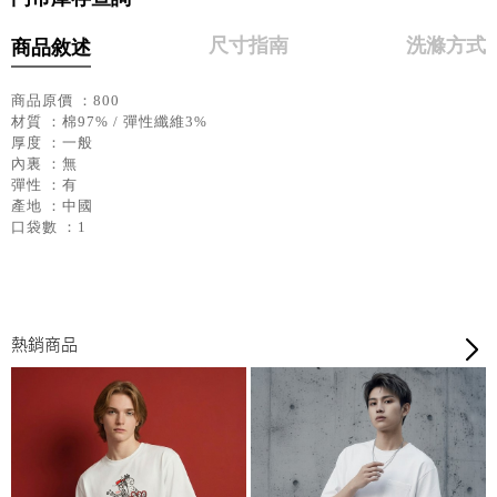
尺寸指南
洗滌方式
商品敘述
商品原價 ：800
材質 ：棉97% / 彈性纖維3%
厚度 ：一般
內裏 ：無
彈性 ：有
產地 ：中國
口袋數 ：1
熱銷商品