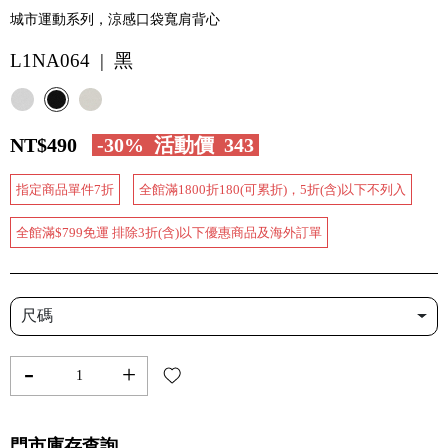
城市運動系列，涼感口袋寬肩背心
L1NA064 | 黑
NT$490
-30%
活動價
343
指定商品單件7折
全館滿1800折180(可累折)，5折(含)以下不列入
全館滿$799免運 排除3折(含)以下優惠商品及海外訂單
尺碼
-
+
門市庫存查詢