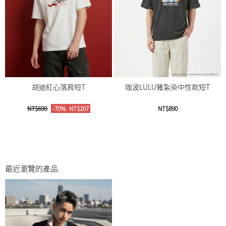
胡迪紅心落肩短T
咖波LULU豬紮染中性款短T
NT$690
-70%
NT$207
NT$890
最近瀏覽的產品