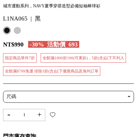
城市運動系列，NAVY夏季穿搭造型必備短袖棒球衫
L1NA065 | 黑
NT$990
-30%
活動價
693
指定商品單件7折
全館滿1800折180(可累折)，5折(含)以下不列入
全館滿$799免運 排除3折(含)以下優惠商品及海外訂單
尺碼
-
+
門市庫存查詢