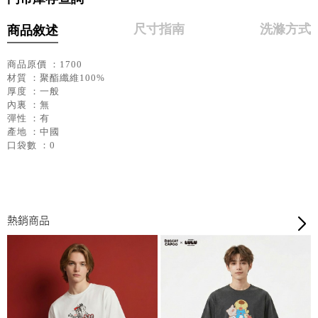
尺寸指南
洗滌方式
商品敘述
商品原價 ：1700
材質 ：聚酯纖維100%
厚度 ：一般
內裏 ：無
彈性 ：有
產地 ：中國
口袋數 ：0
熱銷商品