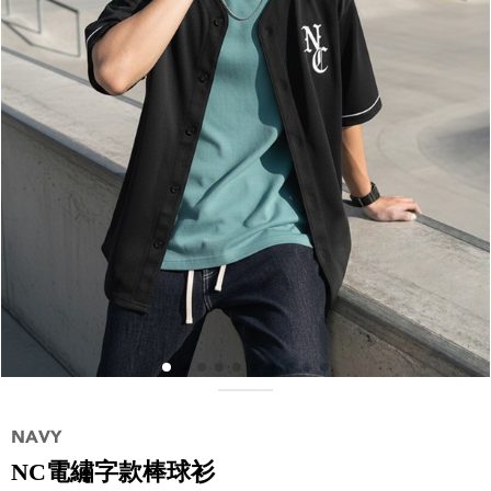
NC電繡字款棒球衫