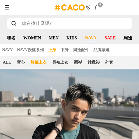
0
NAVY
聯名
WOMEN
MEN
KIDS
SALE
周邊
NAVY
NAVY授權系列
上身
下身
周邊配件
品牌嚴選
ALL
背心
短袖上衣
長袖上衣
襯衫
針織衫
外套