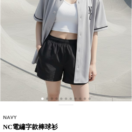
NC電繡字款棒球衫