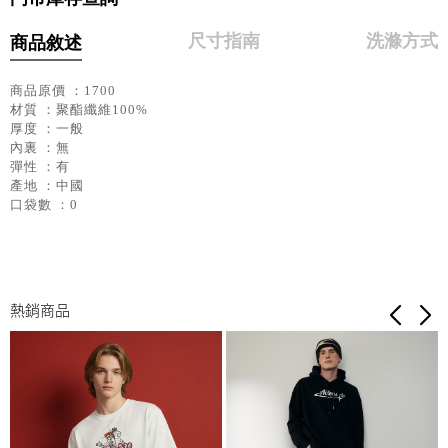
尺寸指南
洗滌方式
商品敘述
商品原價 ：1700
材質 ：聚酯纖維100%
厚度 ：一般
內裏 ：無
彈性 ：有
產地 ：中國
口袋數 ：0
熱銷商品