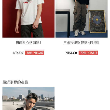
胡迪紅心落肩短T
三眼怪燙銀趣味刷毛帽T
NT$690
-70%
NT$207
NT$1390
-70%
NT$417
最近瀏覽的產品