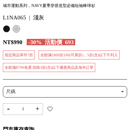
城市運動系列，NAVY夏季穿搭造型必備短袖棒球衫
L1NA065 | 淺灰
NT$990
-30%
活動價
693
指定商品單件7折
全館滿1800折180(可累折)，5折(含)以下不列入
全館滿$799免運 排除3折(含)以下優惠商品及海外訂單
尺碼
-
+
門市庫存查詢