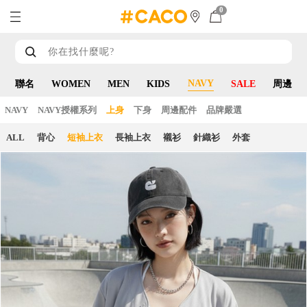
0
NAVY
聯名
WOMEN
MEN
KIDS
SALE
周邊
NAVY
NAVY授權系列
上身
下身
周邊配件
品牌嚴選
ALL
背心
短袖上衣
長袖上衣
襯衫
針織衫
外套