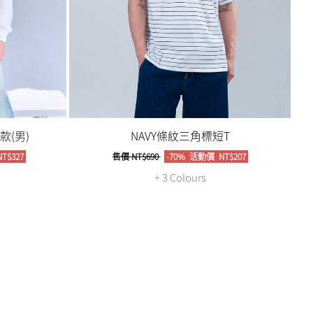
(男)
NAVY條紋三角標短T
T$327
售價
NT$690
-70%
活動價
NT$207
+ 3 Colours