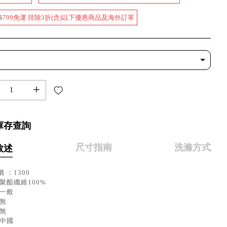
$799免運 排除3折(含)以下優惠商品及海外訂單
+
庫存查詢
尺寸指南
洗滌方式
敘述
 ：1300
聚酯纖維100%
：一般
：無
：無
：中國