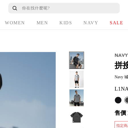
WOMEN
MEN
KIDS
NAVY
SALE
拼
Nav
L1NA
售價
指定商