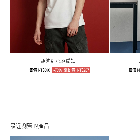
胡迪紅心落肩短T
三
售價
NT$690
-70%
活動價
NT$207
售價
N
最近瀏覽的產品