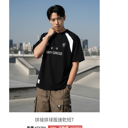
拼接排球服速乾短T
售價
NT$790
-30%
活動價
NT$553