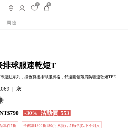
0
0
周邊
接排球服速乾短T
y 城市運動系列，撞色剪接排球服風格，舒適圓領落肩防曬速乾短TEE
069 | 灰
NT$790
-30%
活動價
553
品單件7折
全館滿1800折180(可累折)，5折(含)以下不列入