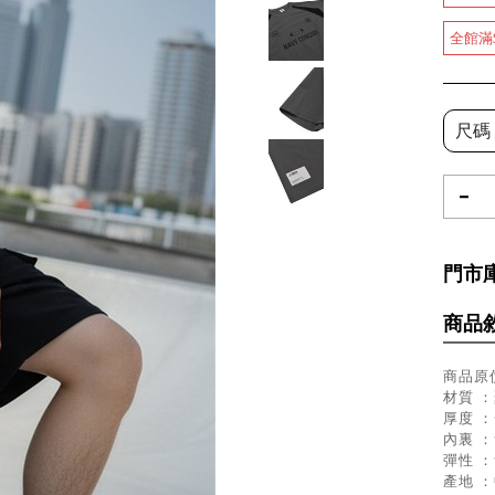
全館滿
尺碼
-
門市
商品
商品原價
材質 ：
厚度 
內裏 
彈性 
產地 