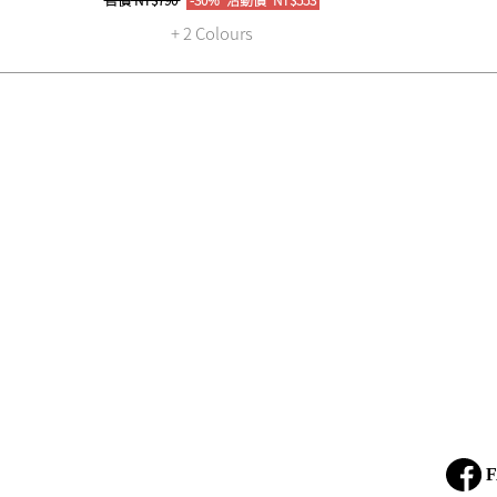
+ 2 Colours
F