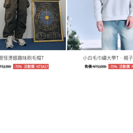
眼怪燙銀趣味刷毛帽T
小白毛巾繡大學T‧親子款
T$1390
-70%
活動價
NT$417
售價
NT$1090
-70%
活動價
N