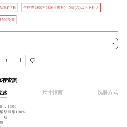
品單件7折
全館滿1800折180(可累折)，5折(含)以下不列入
$799免運
+
庫存查詢
尺寸指南
洗滌方式
敘述
 ：1300
聚酯纖維100%
：一般
：無