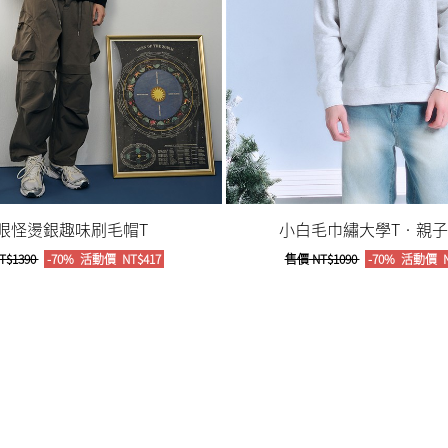
眼怪燙銀趣味刷毛帽T
小白毛巾繡大學T‧親子款
T$1390
-70%
活動價
NT$417
售價
NT$1090
-70%
活動價
N