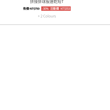
拼接排球服速乾短T
售價
NT$790
-30%
活動價
NT$553
+ 2 Colours