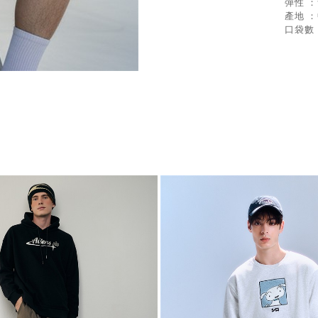
彈性 
產地 
口袋數 