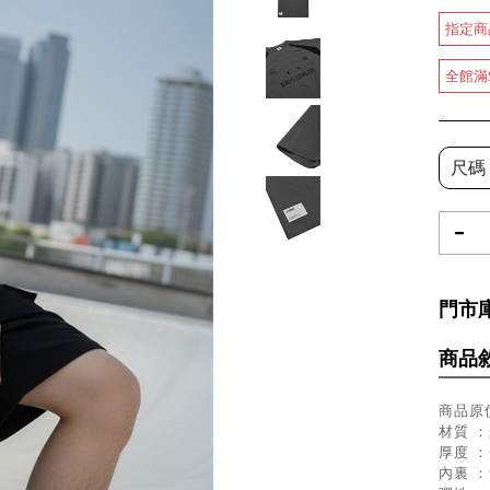
指定商
全館滿
尺碼
-
門市
商品
商品原價
材質 ：
厚度 
內裏 