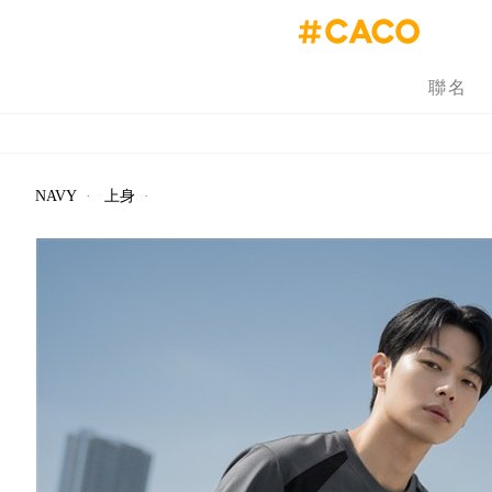
聯名
NAVY
·
上身
·