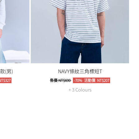
(男)
NAVY條紋三角標短T
T$327
售價
NT$690
-70%
活動價
NT$207
+ 3 Colours