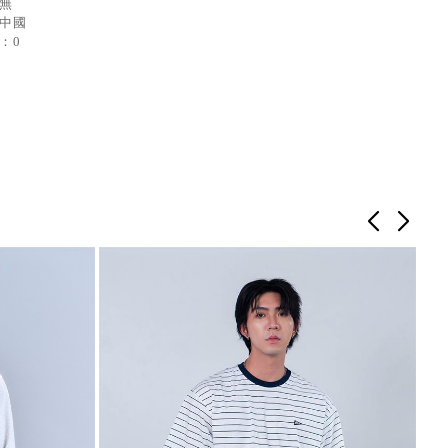
：無
：中國
：0