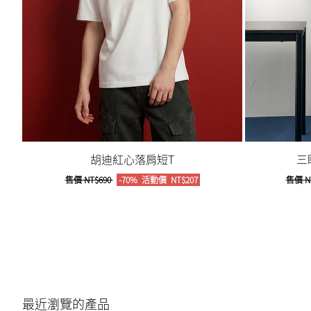
胡迪紅心落肩短T
三
售價
NT$690
-70%
活動價
NT$207
售價
N
最近瀏覽的產品