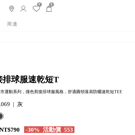
0
0
周邊
接排球服速乾短T
y 城市運動系列，撞色剪接排球服風格，舒適圓領落肩防曬速乾短TEE
069 | 灰
NT$790
-30%
活動價
553