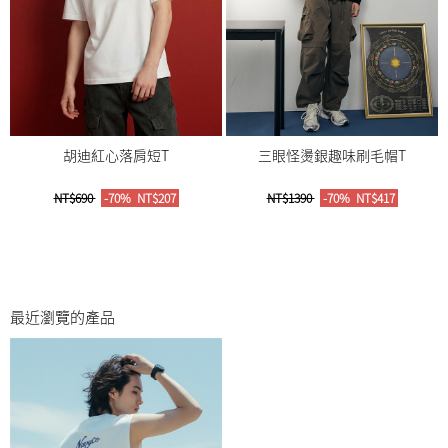
胡迪紅心落肩短T
三眼怪燙銀趣味刷毛帽T
NT$690
-70%
NT$207
NT$1390
-70%
NT$417
最近瀏覽的產品