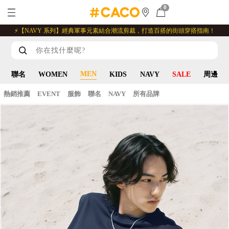
0
⚡【NAVY 系列】經典軍事元素結合潮流剪裁，打造百搭的街頭穿搭指南！
MEN
聯名
WOMEN
KIDS
NAVY
SALE
周邊
熱銷推薦
EVENT
服飾
聯名
NAVY
所有品牌