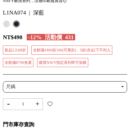
NAVY衝浪系列，涼感印刷寬肩背心
L1NA074 | 深藍
NT$490
-12%
活動價
431
新品2入88折
全館滿1800折180(可累折)，5折(含)以下不列入
全館滿$799免運
購買NAVY指定系列即可加購
尺碼
-
+
門市庫存查詢