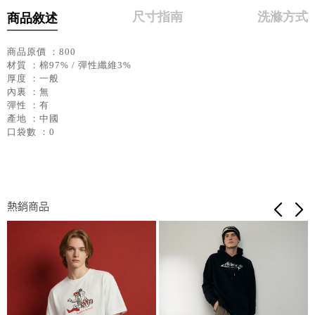
尺寸指南
洗滌方式
商品敘述
商品原價 ：800
材質 ：棉97% / 彈性纖維3%
厚度 ：一般
內裏 ：無
彈性 ：有
產地 ：中國
口袋數 ：0
熱銷商品