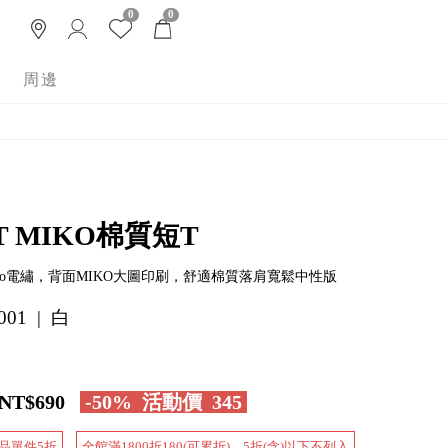
0
0
周邊
T MIKO棉質短T
ogo電繡，背面MIKO大圖印刷，舒適棉質落肩寬鬆中性版
001 | 白
NT$690
-50%
活動價
345
品單件5折
全館滿1800折180(可累折)，5折(含)以下不列入