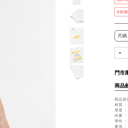
全館滿
尺碼
-
門市
商品
商品原價
材質 ：
厚度 
內裏 
彈性 
產地 