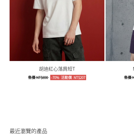
胡迪紅心落肩短T
售價
NT$690
-70%
活動價
NT$207
售價
N
最近瀏覽的產品