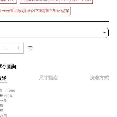
$799免運 排除3折(含)以下優惠商品及海外訂單
+
庫存查詢
尺寸指南
洗滌方式
敘述
 ：1200
棉100%
：一般
：無
：有
：台灣