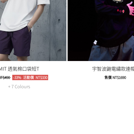
MIT 透氣棉口袋短T
宇智波鼬電繡款連帽
T$490
-33%
活動價
NT$330
售價
NT$1690
+ 7 Colours