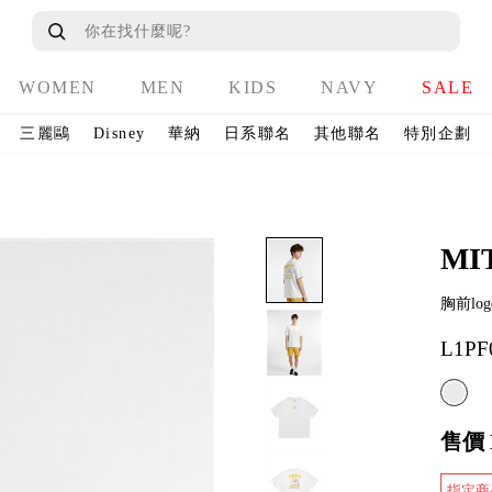
WOMEN
MEN
KIDS
NAVY
SALE
三麗鷗
Disney
華納
日系聯名
其他聯名
特別企劃
MI
胸前l
L1PF
售價
指定商