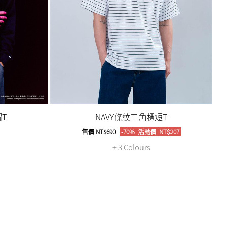
T
NAVY條紋三角標短T
售價
NT$690
-70%
活動價
NT$207
+ 3 Colours