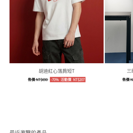
胡迪紅心落肩短T
三
售價
NT$690
-70%
活動價
NT$207
售價
N
最近瀏覽的產品