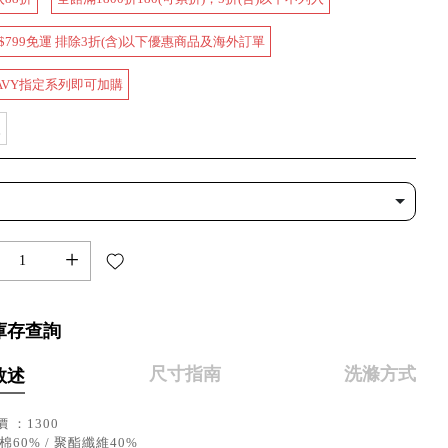
$799免運 排除3折(含)以下優惠商品及海外訂單
AVY指定系列即可加購
款
+
庫存查詢
尺寸指南
洗滌方式
敘述
 ：1300
棉60% / 聚酯纖維40%