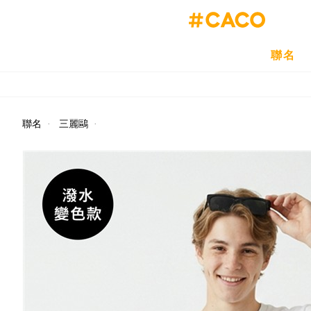
聯名
聯名
·
三麗鷗
·