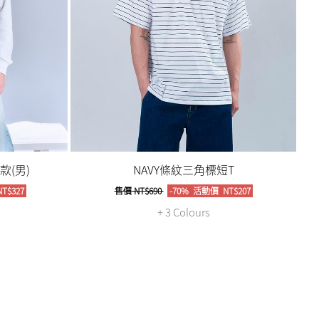
(男)
NAVY條紋三角標短T
T$327
售價
NT$690
-70%
活動價
NT$207
+ 3 Colours