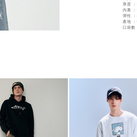
厚度 
內裏 
彈性 
產地 
口袋數 