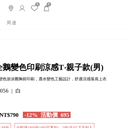
0
0
周邊
企鵝變色印刷涼感T‧親子款(男)
變色游泳圈胸前印刷，遇水變色工藝設計，舒適涼感落肩上衣
056 | 白
NT$790
-12%
活動價
695
入88折
全館滿1800折180(可累折)，5折(含)以下不列入