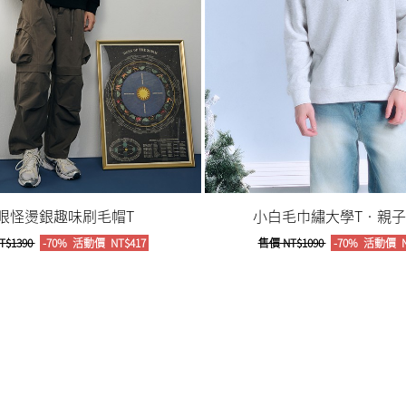
眼怪燙銀趣味刷毛帽T
小白毛巾繡大學T‧親子款
T$1390
-70%
活動價
NT$417
售價
NT$1090
-70%
活動價
N