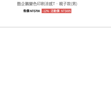
酷企鵝變色印刷涼感T‧親子款(男)
售價
NT$790
-12%
活動價
NT$695