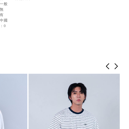
：一般
：無
：有
：中國
：0