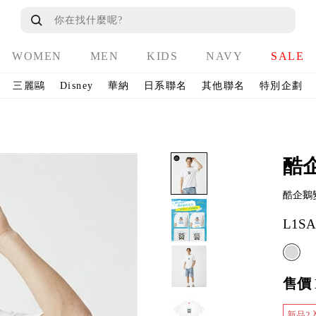
WOMEN
MEN
KIDS
NAVY
SALE
三麗鷗
Disney
華納
日系聯名
其他聯名
特別企劃
酷
酷企鵝
L1SA
售價
新品2