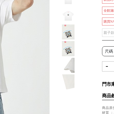
全館滿
購買N
親子
尺碼
-
門市
商品
商品原價
材質 ：