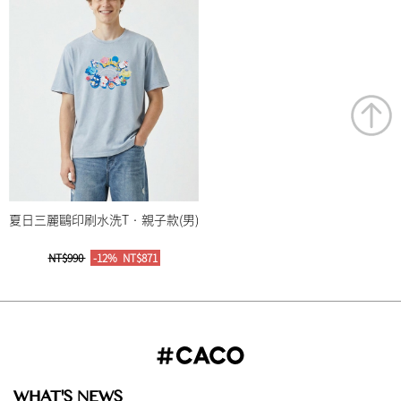
夏日三麗鷗印刷水洗T‧親子款(男)
NT$990
-12%
NT$871
WHAT'S NEWS