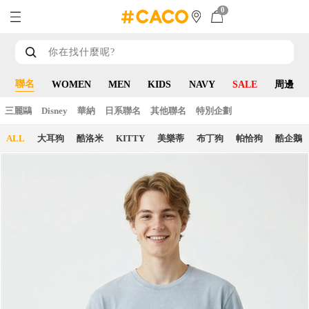
0
聯名
WOMEN
MEN
KIDS
NAVY
SALE
周邊
三麗鷗
Disney
華納
日系聯名
其他聯名
特別企劃
ALL
大耳狗
酷洛米
KITTY
美樂蒂
布丁狗
帕恰狗
酷企鵝