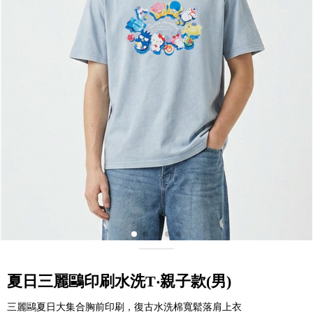
夏日三麗鷗印刷水洗T‧親子款(男)
三麗鷗夏日大集合胸前印刷，復古水洗棉寬鬆落肩上衣