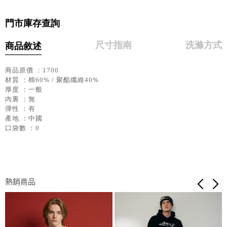
門市庫存查詢
尺寸指南
洗滌方式
商品敘述
商品原價 ：1700
材質 ：棉60% / 聚酯纖維40%
厚度 ：一般
內裏 ：無
彈性 ：有
產地 ：中國
口袋數 ：0
熱銷商品