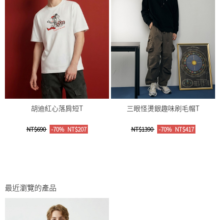
胡迪紅心落肩短T
三眼怪燙銀趣味刷毛帽T
NT$690
-70%
NT$207
NT$1390
-70%
NT$417
最近瀏覽的產品