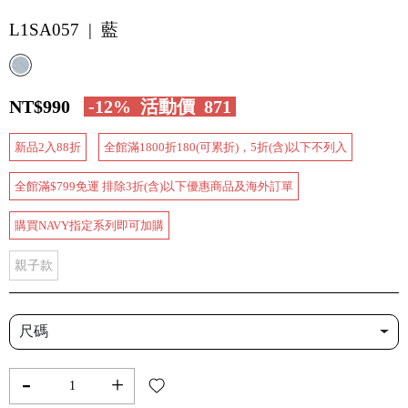
L1SA057 | 藍
NT$990
-12%
活動價
871
新品2入88折
全館滿1800折180(可累折)，5折(含)以下不列入
全館滿$799免運 排除3折(含)以下優惠商品及海外訂單
購買NAVY指定系列即可加購
親子款
尺碼
-
+