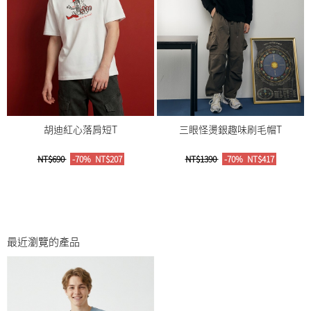
胡迪紅心落肩短T
三眼怪燙銀趣味刷毛帽T
NT$690
-70%
NT$207
NT$1390
-70%
NT$417
最近瀏覽的產品