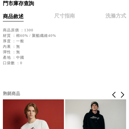
門市庫存查詢
尺寸指南
洗滌方式
商品敘述
商品原價 ：1300
材質 ：棉60% / 聚酯纖維40%
厚度 ：一般
內裏 ：無
彈性 ：無
產地 ：中國
口袋數 ：0
熱銷商品