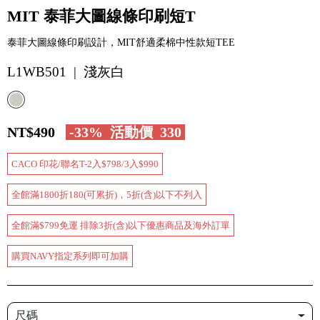
MIT 泰菲大圖線條印刷短T
泰菲大圖線條印刷設計，MIT舒適柔棉中性款短TEE
L1WB501 | 淺灰白
NT$490
-33%
活動價
330
CACO 印花/聯名T-2入$798/3入$990
全館滿1800折180(可累折)，5折(含)以下不列入
全館滿$799免運 排除3折(含)以下優惠商品及海外訂單
購買NAVY指定系列即可加購
尺碼