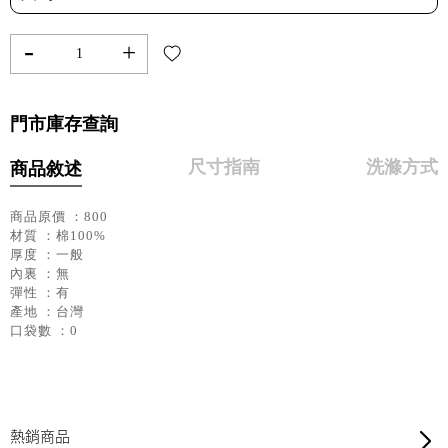
-
+
門市庫存查詢
尺寸指南
洗滌方式
商品敘述
商品原價 ：800
材質 ：棉100%
厚度 ：一般
內裏 ：無
彈性 ：有
產地 ：台灣
口袋數 ：0
熱銷商品