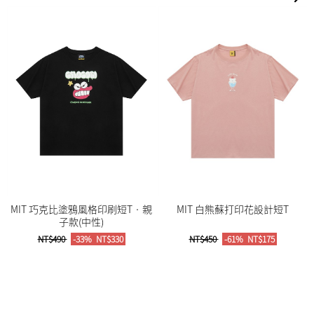
MIT 巧克比塗鴉風格印刷短T‧親
MIT 白熊蘇打印花設計短T
子款(中性)
NT$490
-33%
NT$330
NT$450
-61%
NT$175