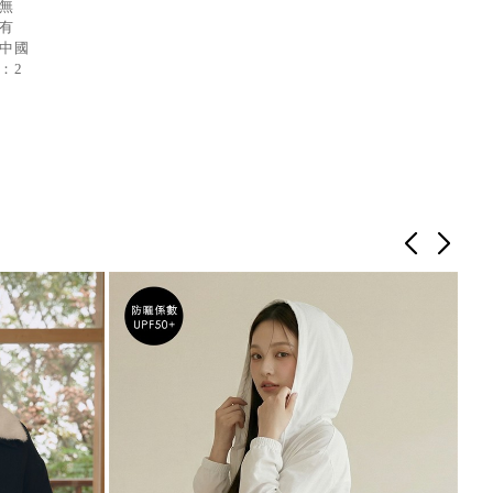
：無
：有
：中國
：2