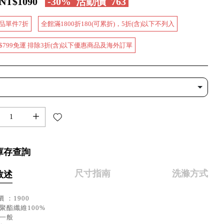
NT$1090
-30%
活動價
763
品單件7折
全館滿1800折180(可累折)，5折(含)以下不列入
$799免運 排除3折(含)以下優惠商品及海外訂單
+
庫存查詢
尺寸指南
洗滌方式
敘述
 ：1900
聚酯纖維100%
：一般