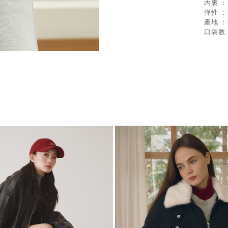
內裏 
彈性 
產地 
口袋數 