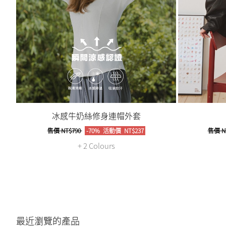
冰感牛奶絲修身連帽外套
售價
NT$790
-70%
活動價
NT$237
售價
N
+ 2 Colours
最近瀏覽的產品