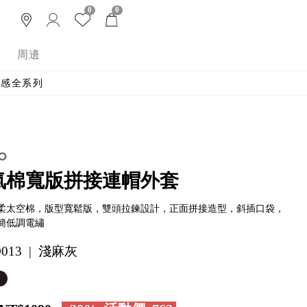
0
0
周邊
 涼感全系列
氣棉寬版拼接連帽外套
柔太空棉，版型寬鬆版，雙頭拉鍊設計，正面拼接造型，斜插口袋，
簡低調電繡
O013 | 淺麻灰