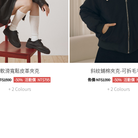
軟滑寬鬆皮革夾克
斜紋鋪棉夾克-可拆毛
T$1590
-50%
活動價
NT$795
售價
NT$1390
-50%
活動價
N
+ 2 Colours
+ 2 Colours