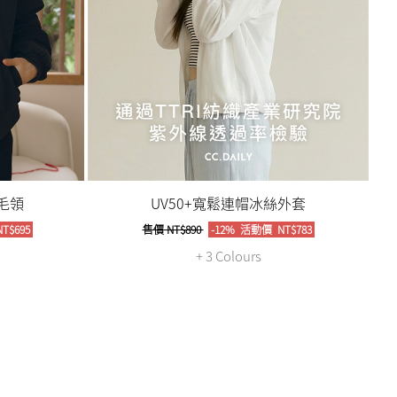
毛領
UV50+寬鬆連帽冰絲外套
T$695
售價
NT$890
-12%
活動價
NT$783
+ 3 Colours