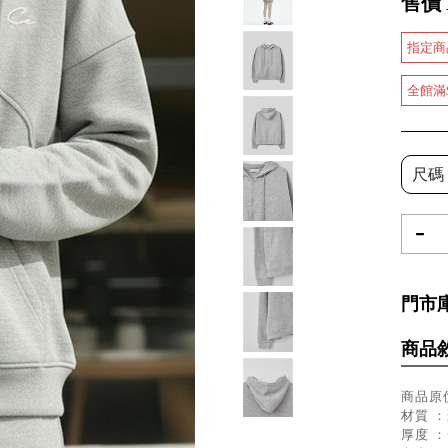
售價
指定商
全館滿
尺碼
-
門市
商品
商品原價
材質 ：
厚度 