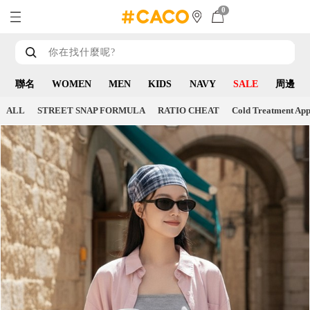
0
聯名
WOMEN
MEN
KIDS
NAVY
SALE
周邊
ALL
STREET SNAP FORMULA
RATIO CHEAT
Cold Treatment App