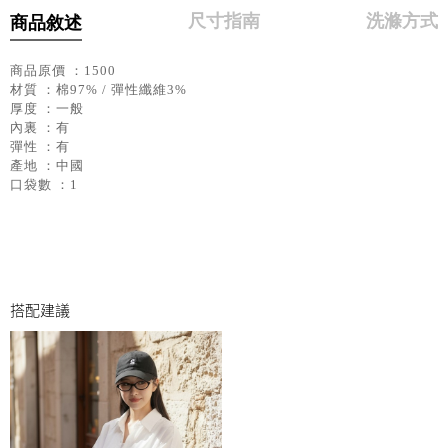
尺寸指南
洗滌方式
商品敘述
商品原價 ：1500
材質 ：棉97% / 彈性纖維3%
厚度 ：一般
內裏 ：有
彈性 ：有
產地 ：中國
口袋數 ：1
搭配建議