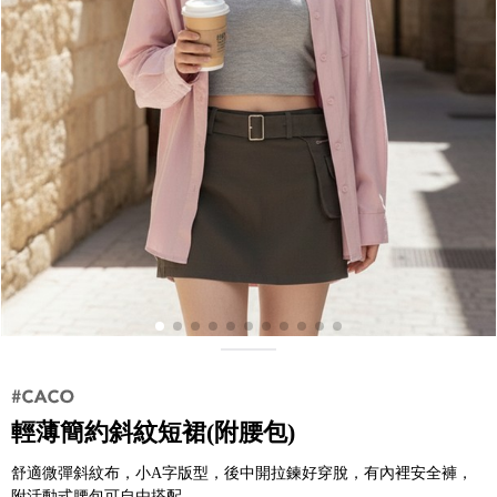
輕薄簡約斜紋短裙(附腰包)
舒適微彈斜紋布，小A字版型，後中開拉鍊好穿脫，有內裡安全褲，
附活動式腰包可自由搭配