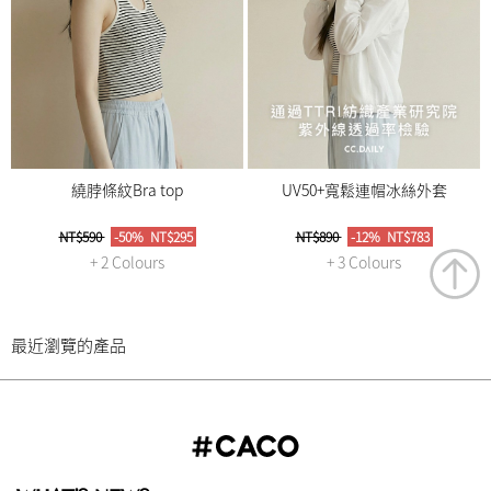
繞脖條紋Bra top
UV50+寬鬆連帽冰絲外套
NT$590
-50%
NT$295
NT$890
-12%
NT$783
+ 2 Colours
+ 3 Colours
最近瀏覽的產品