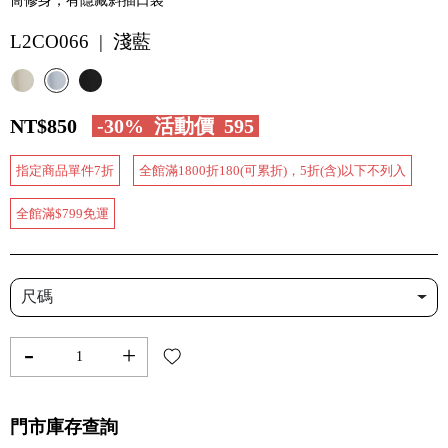
筒修身，有隱藏斜插口袋
L2CO066 | 淺藍
NT$850
-30%
活動價
595
指定商品單件7折
全館滿1800折180(可累折)，5折(含)以下不列入
全館滿$799免運
尺碼
-
+
門市庫存查詢