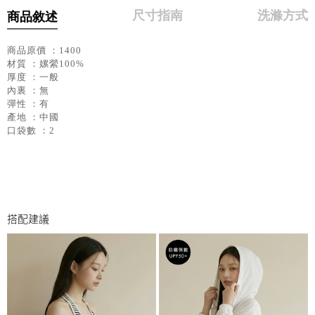
尺寸指南
洗滌方式
商品敘述
商品原價 ：1400
材質 ：嫘縈100%
厚度 ：一般
內裏 ：無
彈性 ：有
產地 ：中國
口袋數 ：2
搭配建議