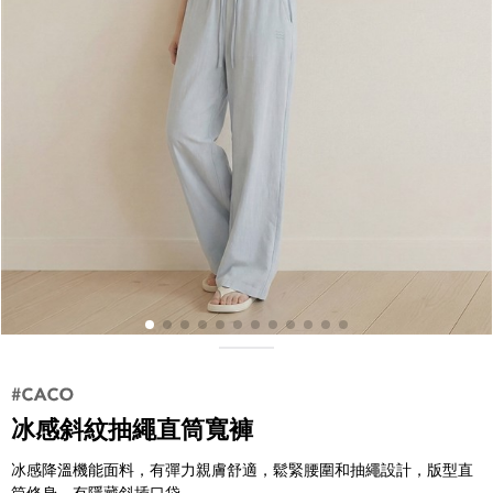
冰感斜紋抽繩直筒寬褲
冰感降溫機能面料，有彈力親膚舒適，鬆緊腰圍和抽繩設計，版型直