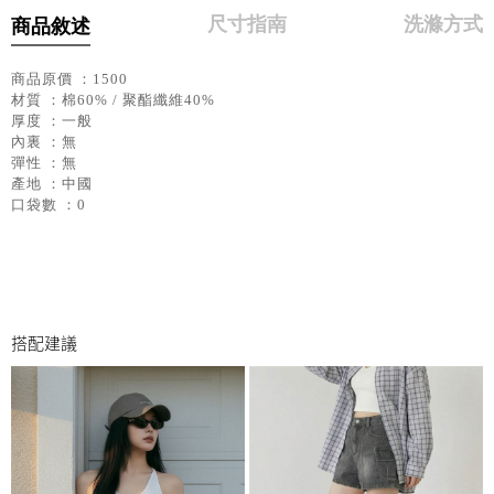
尺寸指南
洗滌方式
商品敘述
商品原價 ：1500
材質 ：棉60% / 聚酯纖維40%
厚度 ：一般
內裏 ：無
彈性 ：無
產地 ：中國
口袋數 ：0
搭配建議