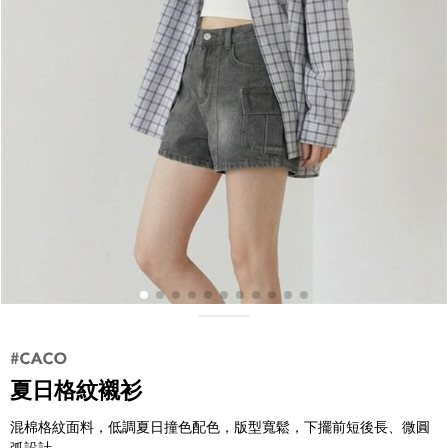
夏日格紋襯衫
混棉格紋面料，低調夏日撞色配色，版型寬鬆，下擺前短後長、微圓