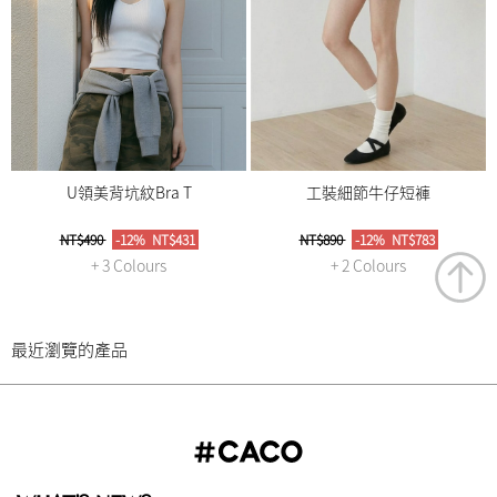
U領美背坑紋Bra T
工裝細節牛仔短褲
NT$490
-12%
NT$431
NT$890
-12%
NT$783
+ 3 Colours
+ 2 Colours
最近瀏覽的產品