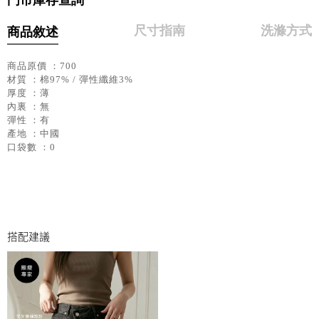
尺寸指南
洗滌方式
商品敘述
商品原價 ：700
材質 ：棉97% / 彈性纖維3%
厚度 ：薄
內裏 ：無
彈性 ：有
產地 ：中國
口袋數 ：0
搭配建議