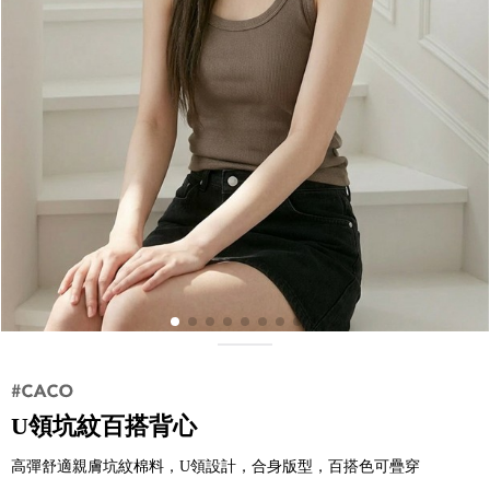
U領坑紋百搭背心
高彈舒適親膚坑紋棉料，U領設計，合身版型，百搭色可疊穿