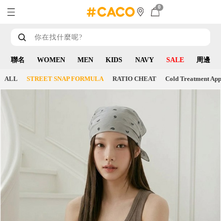
0
聯名
WOMEN
MEN
KIDS
NAVY
SALE
周邊
ALL
STREET SNAP FORMULA
RATIO CHEAT
Cold Treatment App