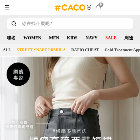
0
聯名
WOMEN
MEN
KIDS
NAVY
SALE
周邊
ALL
STREET SNAP FORMULA
RATIO CHEAT
Cold Treatment App