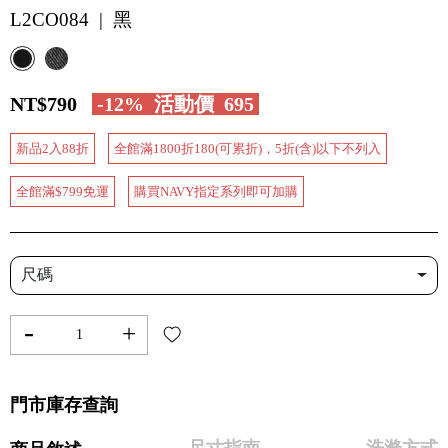
L2CO084 | 黑
NT$790
-12%
活動價
695
新品2入88折
全館滿1800折180(可累折)，5折(含)以下不列入
全館滿$799免運
購買NAVY指定系列即可加購
尺碼
-
+
門市庫存查詢
尺寸指南
洗滌方式