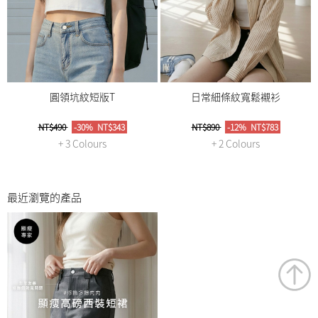
圓領坑紋短版T
日常細條紋寬鬆襯衫
NT$490
-30%
NT$343
NT$890
-12%
NT$783
+ 3 Colours
+ 2 Colours
最近瀏覽的產品