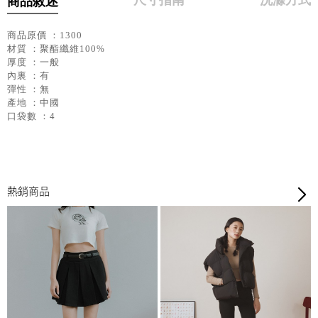
商品敘述
商品原價 ：1300
材質 ：聚酯纖維100%
厚度 ：一般
內裏 ：有
彈性 ：無
產地 ：中國
口袋數 ：4
熱銷商品