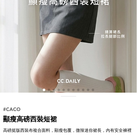
顯瘦高磅西裝短裙
高磅挺版西裝布複合面料，顯瘦包覆，微辣迷你裙長，內有安全褲裡