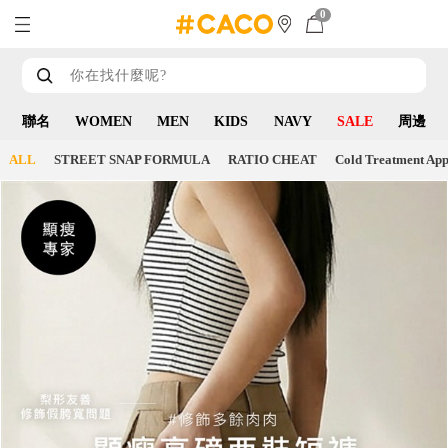
0
聯名
WOMEN
MEN
KIDS
NAVY
SALE
周邊
ALL
STREET SNAP FORMULA
RATIO CHEAT
Cold Treatment App