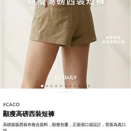
顯瘦高磅西裝短褲
高磅挺版西裝布複合面料，顯瘦包覆，正面假口袋設計，背面為真口
袋