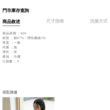
門市庫存查詢
尺寸指南
洗滌方式
商品敘述
商品原價 ：800
材質 ：棉97% / 彈性纖維3%
厚度 ：一般
內裏 ：無
彈性 ：有
產地 ：中國
口袋數 ：0
搭配建議