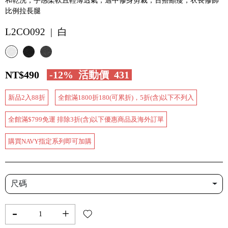
和乾洗，手感柔軟且輕薄透氣，適中修身剪裁，百搭顯瘦，衣長修飾
比例拉長腿
L2CO092 | 白
NT$490
-12%
活動價
431
新品2入88折
全館滿1800折180(可累折)，5折(含)以下不列入
全館滿$799免運 排除3折(含)以下優惠商品及海外訂單
購買NAVY指定系列即可加購
尺碼
-
+