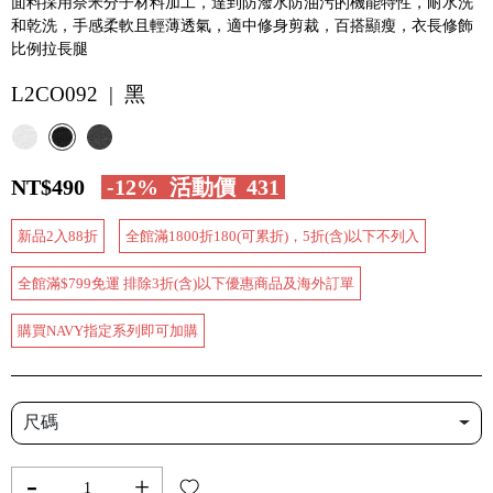
面料採用奈米分子材料加工，達到防潑水防油污的機能特性，耐水洗
和乾洗，手感柔軟且輕薄透氣，適中修身剪裁，百搭顯瘦，衣長修飾
比例拉長腿
L2CO092 | 黑
NT$490
-12%
活動價
431
新品2入88折
全館滿1800折180(可累折)，5折(含)以下不列入
全館滿$799免運 排除3折(含)以下優惠商品及海外訂單
購買NAVY指定系列即可加購
尺碼
-
+