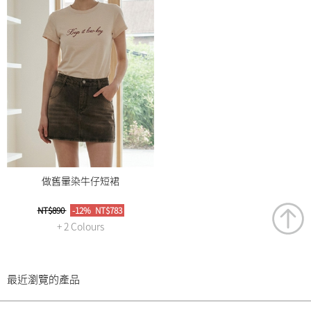
做舊暈染牛仔短裙
NT$890
-12%
NT$783
+ 2 Colours
最近瀏覽的產品