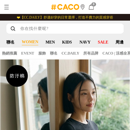
0
❤️【CC.DAILY】舒適好穿的日常選擇，打造不費力的質感穿搭
WOMEN
聯名
MEN
KIDS
NAVY
SALE
周邊
熱銷推薦
EVENT
服飾
聯名
CC.DAILY
所有品牌
CACO | 涼感全