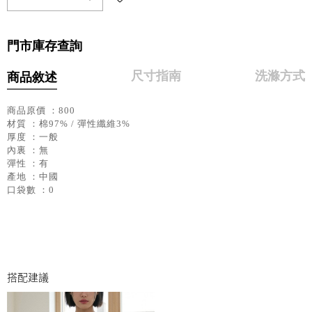
門市庫存查詢
尺寸指南
洗滌方式
商品敘述
商品原價 ：800
材質 ：棉97% / 彈性纖維3%
厚度 ：一般
內裏 ：無
彈性 ：有
產地 ：中國
口袋數 ：0
搭配建議