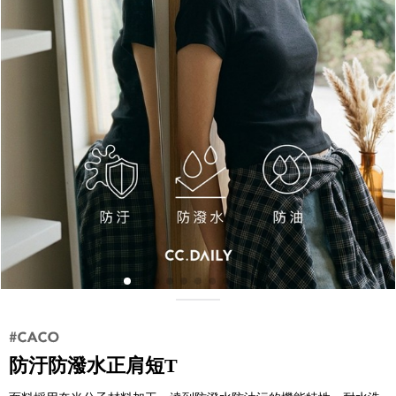
防汙防潑水正肩短T