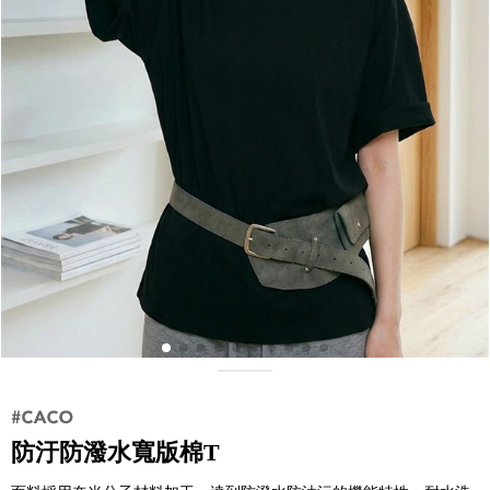
防汙防潑水寬版棉T