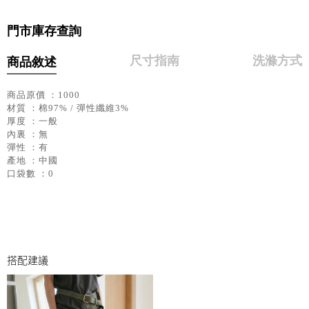
門市庫存查詢
尺寸指南
洗滌方式
商品敘述
商品原價 ：1000
材質 ：棉97% / 彈性纖維3%
厚度 ：一般
內裏 ：無
彈性 ：有
產地 ：中國
口袋數 ：0
搭配建議