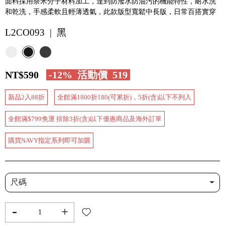
面料採用奈米分子材料加工，達到防潑水防油污的機能特性，耐水洗
和乾洗，手感柔軟且輕薄透氣，此款版型寬鬆中長版，日常百搭實穿
L2CO093 | 黑
NT$590
-12%
活動價
519
新品2入88折
全館滿1800折180(可累折)，5折(含)以下不列入
全館滿$799免運 排除3折(含)以下優惠商品及海外訂單
購買NAVY指定系列即可加購
尺碼
-
+