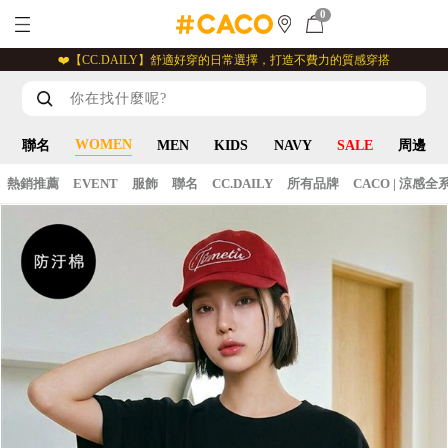
0
❤️【CC.DAILY】舒適好穿的日常選擇，打造不費力的質感穿搭
WOMEN
聯名
MEN
KIDS
NAVY
SALE
周邊
熱銷推薦
EVENT
服飾
聯名
CC.DAILY
所有品牌
CACO | 涼感全