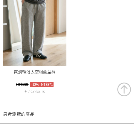
爽滑輕薄太空棉繭型褲
NT$990
-12%
NT$871
+ 2 Colours
最近瀏覽的產品