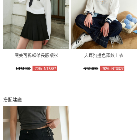
嘿美可拆領帶長版襯衫
大耳狗撞色羅紋上衣
NT$1290
-70%
NT$387
NT$1090
-70%
NT$327
搭配建議