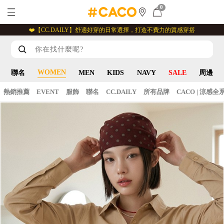
0
❤️【CC.DAILY】舒適好穿的日常選擇，打造不費力的質感穿搭
WOMEN
聯名
MEN
KIDS
NAVY
SALE
周邊
熱銷推薦
EVENT
服飾
聯名
CC.DAILY
所有品牌
CACO | 涼感全