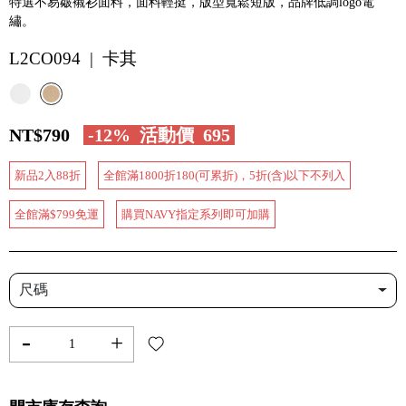
特選不易皺襯衫面料，面料輕挺，版型寬鬆短版，品牌低調logo電
繡。
L2CO094 | 卡其
NT$790
-12%
活動價
695
新品2入88折
全館滿1800折180(可累折)，5折(含)以下不列入
全館滿$799免運
購買NAVY指定系列即可加購
尺碼
-
+