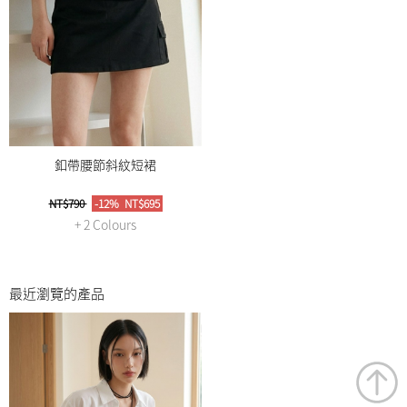
釦帶腰節斜紋短裙
NT$790
-12%
NT$695
+ 2 Colours
最近瀏覽的產品