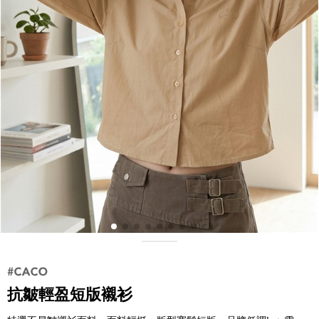
抗皺輕盈短版襯衫