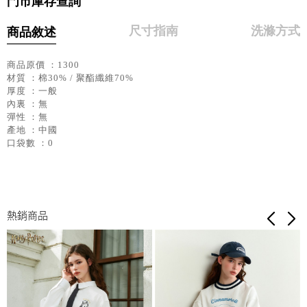
門市庫存查詢
尺寸指南
洗滌方式
商品敘述
商品原價 ：1300
材質 ：棉30% / 聚酯纖維70%
厚度 ：一般
內裏 ：無
彈性 ：無
產地 ：中國
口袋數 ：0
熱銷商品