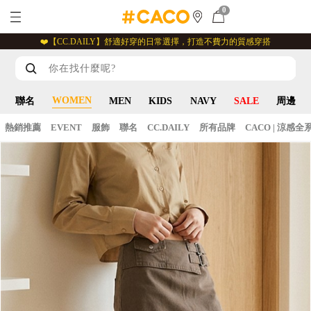
0
❤️【CC.DAILY】舒適好穿的日常選擇，打造不費力的質感穿搭
WOMEN
聯名
MEN
KIDS
NAVY
SALE
周邊
熱銷推薦
EVENT
服飾
聯名
CC.DAILY
所有品牌
CACO | 涼感全