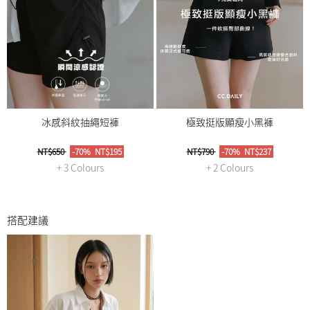
冰感斜紋抽繩短褲
極致挺版顯瘦小黑褲
NT$650
-70%
NT$195
NT$790
-70%
NT$237
+ 3 Colours
+ 2 Colours
搭配建議