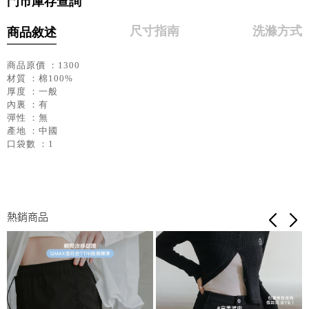
門市庫存查詢
尺寸指南
洗滌方式
商品敘述
商品原價 ：1300
材質 ：棉100%
厚度 ：一般
內裏 ：有
彈性 ：無
產地 ：中國
口袋數 ：1
熱銷商品