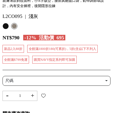
親膚薄款斜紋面料，小A字版型，腰節真翻蓋口袋，釦帶調節環設
計，內有安全褲裡，後開隱形拉鍊
L2CO095 | 淺灰
NT$790
-12%
活動價
695
新品2入88折
全館滿1800折180(可累折)，5折(含)以下不列入
全館滿$799免運
購買NAVY指定系列即可加購
尺碼
-
+