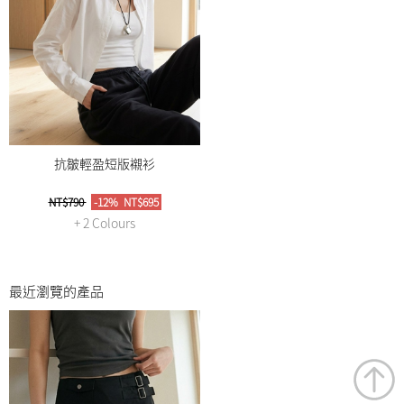
抗皺輕盈短版襯衫
NT$790
-12%
NT$695
+ 2 Colours
最近瀏覽的產品