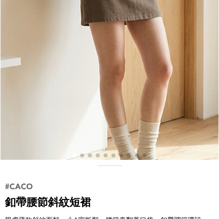
釦帶腰節斜紋短裙