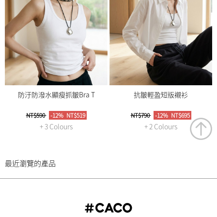
防汙防潑水顯瘦抓皺Bra T
抗皺輕盈短版襯衫
NT$590
-12%
NT$519
NT$790
-12%
NT$695
+ 3 Colours
+ 2 Colours
最近瀏覽的產品