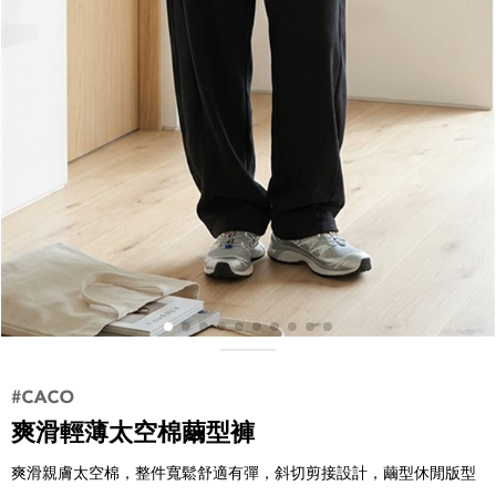
爽滑輕薄太空棉繭型褲
爽滑親膚太空棉，整件寬鬆舒適有彈，斜切剪接設計，繭型休閒版型