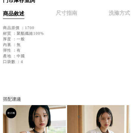
門市庫存查詢
尺寸指南
洗滌方式
商品敘述
商品原價 ：1700
材質 ：聚酯纖維100%
厚度 ：一般
內裏 ：無
彈性 ：有
產地 ：中國
口袋數 ：4
搭配建議