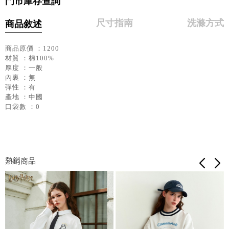
門市庫存查詢
尺寸指南
洗滌方式
商品敘述
商品原價 ：1200
材質 ：棉100%
厚度 ：一般
內裏 ：無
彈性 ：有
產地 ：中國
口袋數 ：0
熱銷商品