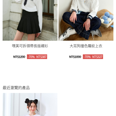
嘿美可拆領帶長版襯衫
大耳狗撞色羅紋上衣
NT$1290
-70%
NT$387
NT$1090
-70%
NT$327
最近瀏覽的產品