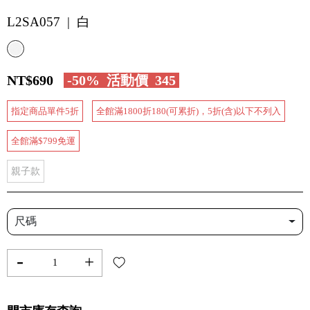
L2SA057 | 白
NT$690
-50%
活動價
345
指定商品單件5折
全館滿1800折180(可累折)，5折(含)以下不列入
全館滿$799免運
親子款
尺碼
-
+