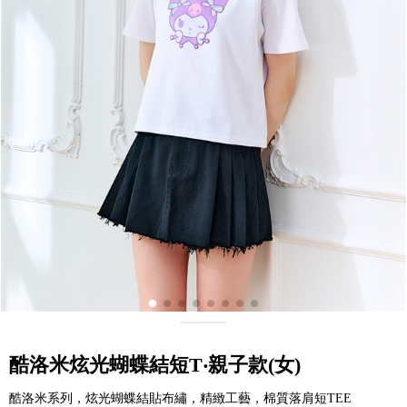
酷洛米炫光蝴蝶結短T‧親子款(女)
酷洛米系列，炫光蝴蝶結貼布繡，精緻工藝，棉質落肩短TEE